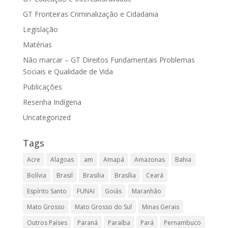
GT Fronteiras Criminalização e Cidadania
Legislação
Matérias
Não marcar – GT Direitos Fundamentais Problemas
Sociais e Qualidade de Vida
Publicações
Resenha Indígena
Uncategorized
Tags
Acre
Alagoas
am
Amapá
Amazonas
Bahia
Bolívia
Brasil
Brasilia
Brasília
Ceará
Espírito Santo
FUNAI
Goiás
Maranhão
Mato Grosso
Mato Grosso do Sul
Minas Gerais
Outros Países
Paraná
Paraíba
Pará
Pernambuco