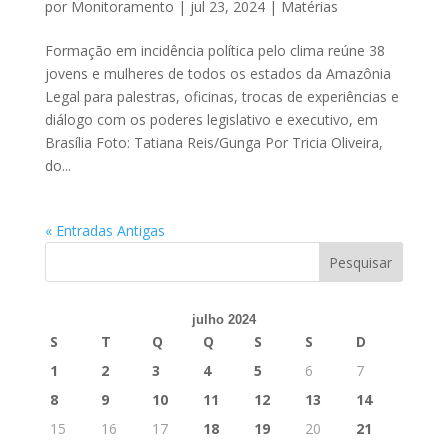
por
Monitoramento
|
jul 23, 2024
|
Matérias
Formação em incidência política pelo clima reúne 38
jovens e mulheres de todos os estados da Amazônia
Legal para palestras, oficinas, trocas de experiências e
diálogo com os poderes legislativo e executivo, em
Brasília Foto: Tatiana Reis/Gunga Por Tricia Oliveira,
do...
« Entradas Antigas
julho 2024
S
T
Q
Q
S
S
D
1
2
3
4
5
6
7
8
9
10
11
12
13
14
15
16
17
18
19
20
21