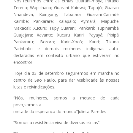
Nos reunimos entre as etnias Guarani-mbyá; Pataxó;
Terena; Wapichana; Guarani Kaiowá; Tapajó; Guarani
Nhandeva; Kaingang; Tabajara; Guarani-Canindé;
Kaimbé; Pankarare; Kalapalo; Aymará; Mapuche;
Maxacali; Xucuru; Tupy Guarani; Pankará; Tupinambá;
Guajajara; Xavante; Xucuru Kariri; Payayá; Pipipã;
Pankararu; Bororo; Kariri-Xocó; Kariri; Tikuna;
Parintintin e demais mulheres indígenas auto-
declaradas em contexto urbano que estiveram no
encontro!
Hoje dia 03 de setembro seguiremos em marcha no
centro de São Paulo, para dar visibilidade às nossas
lutas e reivindicações.
“Nós, mulheres, somos a metade de cada
povo,somos a
metade da esperança do mundo”Julieta Paredes
“Somos a resistência viva de diversas etnias”.