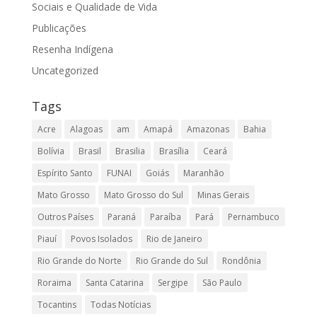
Sociais e Qualidade de Vida
Publicações
Resenha Indígena
Uncategorized
Tags
Acre
Alagoas
am
Amapá
Amazonas
Bahia
Bolívia
Brasil
Brasilia
Brasília
Ceará
Espírito Santo
FUNAI
Goiás
Maranhão
Mato Grosso
Mato Grosso do Sul
Minas Gerais
Outros Países
Paraná
Paraíba
Pará
Pernambuco
Piauí
Povos Isolados
Rio de Janeiro
Rio Grande do Norte
Rio Grande do Sul
Rondônia
Roraima
Santa Catarina
Sergipe
São Paulo
Tocantins
Todas Notícias