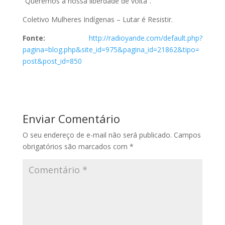
“Queremos a nossa liberdade de volta”.
Coletivo Mulheres Indígenas – Lutar é Resistir.
Fonte:
http://radioyande.com/default.php?
pagina=blog.php&site_id=975&pagina_id=21862&tipo=
post&post_id=850
Enviar Comentário
O seu endereço de e-mail não será publicado.
Campos
obrigatórios são marcados com
*