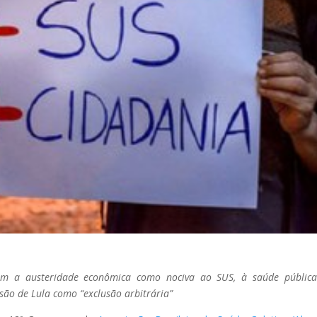
cam a austeridade econômica como nociva ao SUS, à saúde públic
são de Lula como “exclusão arbitrária”