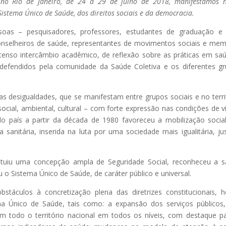
, no Rio de Janeiro, de 24 a 29 de julho de 2018, manifestamos 
stema Único de Saúde, dos direitos sociais e da democracia.
oas – pesquisadores, professores, estudantes de graduação e 
conselheiros de saúde, representantes de movimentos sociais e me
enso intercâmbio acadêmico, de reflexão sobre as práticas em sa
 defendidos pela comunidade da Saúde Coletiva e os diferentes g
s desigualdades, que se manifestam entre grupos sociais e no terri
ocial, ambiental, cultural – com forte expressão nas condições de v
o país a partir da década de 1980 favoreceu a mobilização socia
nitária, inserida na luta por uma sociedade mais igualitária, ju
stituiu uma concepção ampla de Seguridade Social, reconheceu a 
u o Sistema Único de Saúde, de caráter público e universal.
áculos à concretização plena das diretrizes constitucionais, 
a Único de Saúde, tais como: a expansão dos serviços públicos
m todo o território nacional em todos os níveis, com destaque p