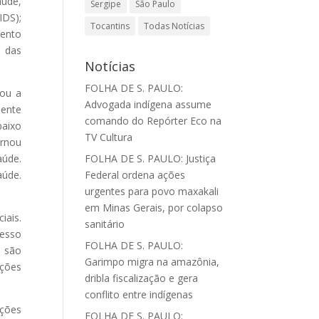
aúde,
Sergipe
São Paulo
IDS);
Tocantins
Todas Notícias
mento
o das
Notícias
FOLHA DE S. PAULO:
cou a
Advogada indígena assume
iente
comando do Repórter Eco na
baixo
TV Cultura
ornou
aúde.
FOLHA DE S. PAULO: Justiça
aúde.
Federal ordena ações
urgentes para povo maxakali
em Minas Gerais, por colapso
iais.
sanitário
resso
FOLHA DE S. PAULO:
s são
Garimpo migra na amazônia,
ções
dribla fiscalização e gera
conflito entre indígenas
ições
FOLHA DE S. PAULO: