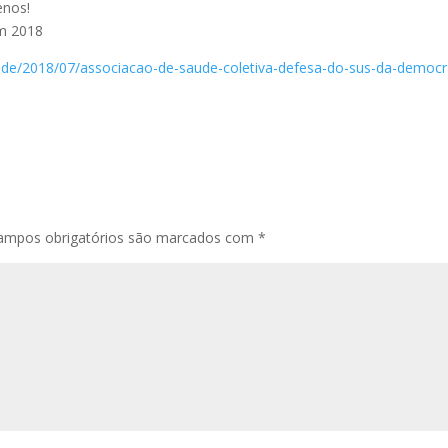
enos!
em 2018
aude/2018/07/associacao-de-saude-coletiva-defesa-do-sus-da-democr
ampos obrigatórios são marcados com
*