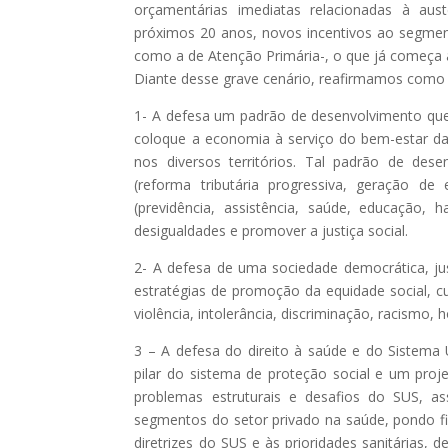
orçamentárias imediatas relacionadas à au
próximos 20 anos, novos incentivos ao segmento
como a de Atenção Primária-, o que já começa a 
Diante desse grave cenário, reafirmamos como
1- A defesa um padrão de desenvolvimento que 
coloque a economia à serviço do bem-estar da
nos diversos territórios. Tal padrão de desen
(reforma tributária progressiva, geração 
(previdência, assistência, saúde, educação,
desigualdades e promover a justiça social.
2- A defesa de uma sociedade democrática, just
estratégias de promoção da equidade social, cul
violência, intolerância, discriminação, racismo
3 – A defesa do direito à saúde e do Sistema 
pilar do sistema de proteção social e um proje
problemas estruturais e desafios do SUS, as
segmentos do setor privado na saúde, pondo fi
diretrizes do SUS e às prioridades sanitárias,