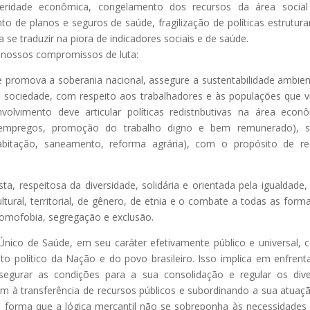
steridade econômica, congelamento dos recursos da área socia
 de planos e seguros de saúde, fragilização de políticas estrutura
se traduzir na piora de indicadores sociais e de saúde.
 nossos compromissos de luta:
promova a soberania nacional, assegure a sustentabilidade ambien
 sociedade, com respeito aos trabalhadores e às populações que 
volvimento deve articular políticas redistributivas na área econ
de empregos, promoção do trabalho digno e bem remunerado), s
 habitação, saneamento, reforma agrária), com o propósito de re
a, respeitosa da diversidade, solidária e orientada pela igualdade
tural, territorial, de gênero, de etnia e o combate a todas as form
, homofobia, segregação e exclusão.
Único de Saúde, em seu caráter efetivamente público e universal,
to político da Nação e do povo brasileiro. Isso implica em enfrent
segurar as condições para a sua consolidação e regular os div
m à transferência de recursos públicos e subordinando a sua atuaç
 de forma que a lógica mercantil não se sobreponha às necessidades