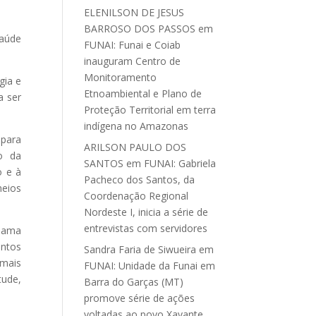
ELENILSON DE JESUS
BARROSO DOS PASSOS
em
saúde
FUNAI: Funai e Coiab
inauguram Centro de
Monitoramento
gia e
Etnoambiental e Plano de
a ser
Proteção Territorial em terra
indígena no Amazonas
 para
ARILSON PAULO DOS
vo da
SANTOS
em
FUNAI: Gabriela
o e à
Pacheco dos Santos, da
meios
Coordenação Regional
Nordeste I, inicia a série de
entrevistas com servidores
clama
entos
Sandra Faria de Siwueira
em
 mais
FUNAI: Unidade da Funai em
tude,
Barra do Garças (MT)
promove série de ações
voltadas ao povo Xavante