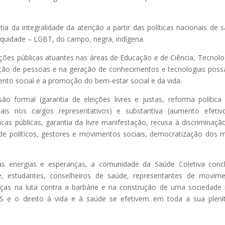
a da integralidade da atenção a partir das políticas nacionais de 
 equidade – LGBT, do campo, negra, indígena.
ições públicas atuantes nas áreas de Educação e de Ciência, Tecnolo
ção de pessoas e na geração de conhecimentos e tecnologias poss
nto social e a promoção do bem-estar social e da vida.
 formal (garantia de eleições livres e justas, reforma política
iais nos cargos representativos) e substantiva (aumento efeti
ticas públicas, garantia da livre manifestação, recusa à discriminaçã
o de políticos, gestores e movimentos sociais, democratização dos 
as energias e esperanças, a comunidade da Saúde Coletiva con
de, estudantes, conselheiros de saúde, representantes de movim
forças na luta contra a barbárie e na construção de uma sociedade
US e o direito à vida e à saúde se efetivem em toda a sua pleni