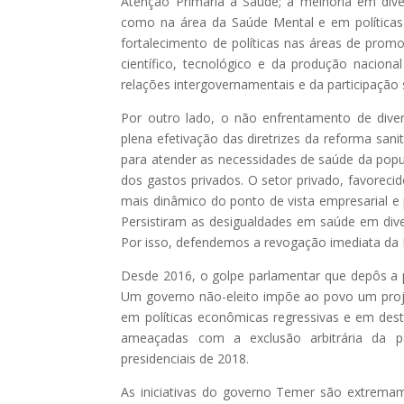
Atenção Primária à Saúde; a melhoria em div
como na área da Saúde Mental e em políticas o
fortalecimento de políticas nas áreas de prom
científico, tecnológico e da produção nacion
relações intergovernamentais e da participação
Por outro lado, o não enfrentamento de diver
plena efetivação das diretrizes da reforma sani
para atender as necessidades de saúde da pop
dos gastos privados. O setor privado, favorecido
mais dinâmico do ponto de vista empresarial e po
Persistiram as desigualdades em saúde em div
Por isso, defendemos a revogação imediata da 
Desde 2016, o golpe parlamentar que depôs a pr
Um governo não-eleito impõe ao povo um projet
em políticas econômicas regressivas e em destit
ameaçadas com a exclusão arbitrária da pa
presidenciais de 2018.
As iniciativas do governo Temer são extrema