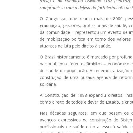
(UERJ) e na Fundação Oswaldo Cruz (Fiocruz)
compromisso com a defesa do fortalecimento do Si
O Congresso, que reuniu mais de 8000 pess
graduação, gestores, profissionais de saúde, 
da comunidade – representou um evento de int
de mobilização política em torno dos valores
atuantes na luta pelo direito à saúde.
O Brasil historicamente é marcado por profunda
nacional, em diferentes âmbitos – econômico, s
de saúde da população. A redemocratização d
construção de uma ousada agenda de reforma sa
solidária.
A Constituição de 1988 expandiu direitos, in
como direito de todos e dever do Estado, e crio
Nas décadas seguintes, em que pesem os obst
avanços expressivos na construção do Sistem
profissionais de saúde e do acesso à saúde e