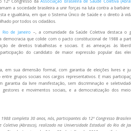
do 12º Congresso da
Associação Brasileira de Saúde Coletiva (Abra
amam a sociedade brasileira a unir forças na luta contra a barbárie
a e igualitária, em que o Sistema Único de Saúde e o direito à vid
ilhado por todos os cidadãos.
 Rio de Janeiro
–, a comunidade da Saúde Coletiva destaca o 
democracia que colide com o pacto constitucional de 1988 a part
ção de direitos trabalhistas e sociais. E as ameaças às liber
 participação do candidato de maior expressão popular das ele
a, em sua dimensão formal, com garantia de eleições livres e ju
o entre grupos sociais nos cargos representativos. E mais participa
com garantia da livre manifestação, sem discriminação e seletivida
os, gestores e movimentos sociais, e a democratização dos mei
1988 completa 30 anos, nós, participantes do 12º Congresso Brasilei
e Coletiva (Abrasco), realizado na Universidade Estadual do Rio de Ja