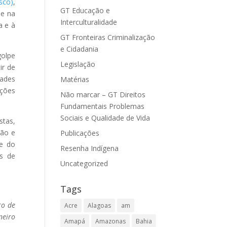
sco)
,
GT Educação e
 e na
Interculturalidade
a e à
GT Fronteiras Criminalização
e Cidadania
golpe
Legislação
ir de
dades
Matérias
ições
Não marcar – GT Direitos
Fundamentais Problemas
Sociais e Qualidade de Vida
stas,
ção e
Publicações
de do
Resenha Indígena
os de
Uncategorized
Tags
ro de
Acre
Alagoas
am
neiro
Amapá
Amazonas
Bahia