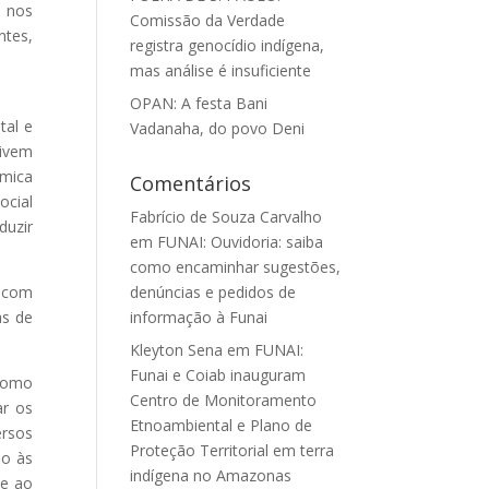
l nos
Comissão da Verdade
ntes,
registra genocídio indígena,
mas análise é insuficiente
OPAN: A festa Bani
tal e
Vadanaha, do povo Deni
vivem
ômica
Comentários
ocial
Fabrício de Souza Carvalho
duzir
em
FUNAI: Ouvidoria: saiba
como encaminhar sugestões,
, com
denúncias e pedidos de
as de
informação à Funai
Kleyton Sena
em
FUNAI:
Funai e Coiab inauguram
 como
Centro de Monitoramento
ar os
Etnoambiental e Plano de
ersos
Proteção Territorial em terra
ão às
indígena no Amazonas
 e ao