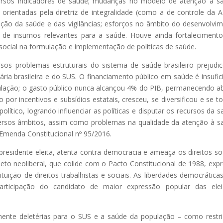
ersos indicadores de saúde; mudanças no modelo de atenção à s
rientadas pela diretriz de integralidade (como a de controle da A
oção da saúde e das vigilâncias; esforços no âmbito do desenvolvi
al de insumos relevantes para a saúde. Houve ainda fortaleciment
 social na formulação e implementação de políticas de saúde.
sos problemas estruturais do sistema de saúde brasileiro prejudi
tária brasileira e do SUS. O financiamento público em saúde é insufic
ulação; o gasto público nunca alcançou 4% do PIB, permanecendo a
 por incentivos e subsídios estatais, cresceu, se diversificou e se t
lítico, logrando influenciar as políticas e disputar os recursos da s
ersos âmbitos, assim como problemas na qualidade da atenção à s
Emenda Constitucional nº 95/2016.
esidente eleita, atenta contra democracia e ameaça os direitos soc
o neoliberal, que colide com o Pacto Constitucional de 1988, exp
uição de direitos trabalhistas e sociais. As liberdades democrática
rticipação do candidato de maior expressão popular das elei
mente deletérias para o SUS e a saúde da população – como restr