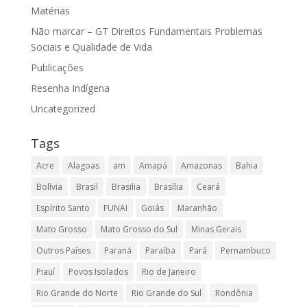
Matérias
Não marcar – GT Direitos Fundamentais Problemas
Sociais e Qualidade de Vida
Publicações
Resenha Indígena
Uncategorized
Tags
Acre
Alagoas
am
Amapá
Amazonas
Bahia
Bolívia
Brasil
Brasilia
Brasília
Ceará
Espírito Santo
FUNAI
Goiás
Maranhão
Mato Grosso
Mato Grosso do Sul
Minas Gerais
Outros Países
Paraná
Paraíba
Pará
Pernambuco
Piauí
Povos Isolados
Rio de Janeiro
Rio Grande do Norte
Rio Grande do Sul
Rondônia