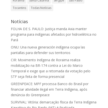
Roraima
Santa Catarina
Sergipe
São Paulo
Tocantins
Todas Notícias
Notícias
FOLHA DE S. PAULO: Justiça manda Axia manter
programa para indígenas afetados por hidroelétrica no
Pará
ONU: Una nueva generación indígena ocupa las
pantallas para defender sus territorios
CIR: Movimento Indígena de Roraima realiza
mobilização na BR-174 contra a Lei do Marco
Temporal e exige que a retomada da votação pelo
STF seja feita de forma presencial
GREENPEACE: MPF processa Banco do Brasil por
financiar atividade ilegal em Terra Indígena, após
denúncia do Greenpeace
SURVIVAL: Vitória: demarcação física da Terra Indígena
Kawahiva do Rio Pardo (MT) é finalizada