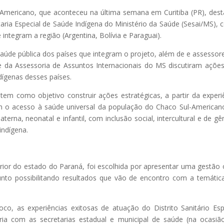
-Americano, que aconteceu na última semana em Curitiba (PR), des
aria Especial de Saúde Indígena do Ministério da Saúde (Sesai/MS),
ntegram a região (Argentina, Bolívia e Paraguai).
úde pública dos países que integram o projeto, além de e assessor
 da Assessoria de Assuntos Internacionais do MS discutiram açõe
ígenas desses países.
tem como objetivo construir ações estratégicas, a partir da experi
m o acesso à saúde universal da população do Chaco Sul-American
erna, neonatal e infantil, com inclusão social, intercultural e de gê
indígena.
terior do estado do Paraná, foi escolhida por apresentar uma gestão
unto possibilitando resultados que vão de encontro com a temáti
oco, as experiências exitosas de atuação do Distrito Sanitário Esp
eria com as secretarias estadual e municipal de saúde (na ocasiã