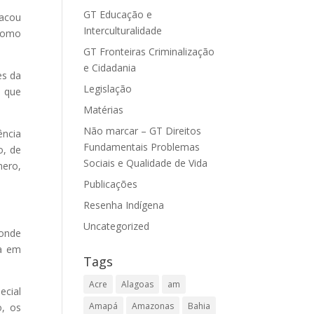
GT Educação e
tacou
Interculturalidade
 como
GT Fronteiras Criminalização
e Cidadania
es da
Legislação
s que
Matérias
Não marcar – GT Direitos
ência
Fundamentais Problemas
o, de
Sociais e Qualidade de Vida
nero,
Publicações
Resenha Indígena
Uncategorized
 onde
ca em
Tags
Acre
Alagoas
am
ecial
Amapá
Amazonas
Bahia
o, os