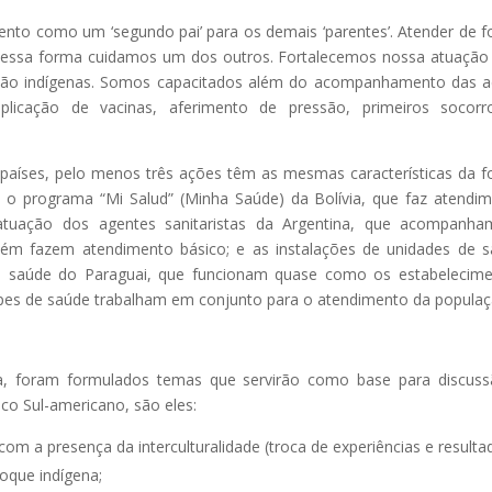
nto como um ‘segundo pai’ para os demais ‘parentes’. Atender de 
 dessa forma cuidamos um dos outros. Fortalecemos nossa atuaçã
não indígenas. Somos capacitados além do acompanhamento das 
licação de vacinas, aferimento de pressão, primeiros socorr
 países, pelo menos três ações têm as mesmas características da 
 o programa “Mi Salud” (Minha Saúde) da Bolívia, que faz atendi
atuação dos agentes sanitaristas da Argentina, que acompanha
bém fazem atendimento básico; e as instalações de unidades de 
e saúde do Paraguai, que funcionam quase como os estabelecim
quipes de saúde trabalham em conjunto para o atendimento da populaç
a, foram formulados temas que servirão como base para discus
co Sul-americano, são eles:
 com a presença da interculturalidade (troca de experiências e resulta
oque indígena;