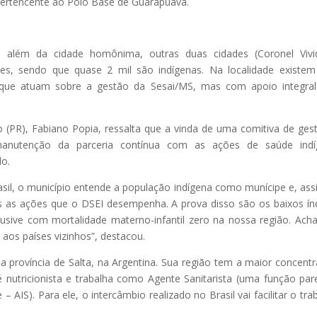
 pertencente ao Polo Base de Guarapuava.
ra além da cidade homônima, outras duas cidades (Coronel Viv
es, sendo que quase 2 mil são indígenas. Na localidade existem
 que atuam sobre a gestão da Sesai/MS, mas com apoio integra
o (PR), Fabiano Popia, ressalta que a vinda de uma comitiva de ges
 manutenção da parceria contínua com as ações de saúde indí
do.
asil, o município entende a população indígena como munícipe e, ass
as as ações que o DSEI desempenha. A prova disso são os baixos ín
lusive com mortalidade materno-infantil zero na nossa região. Ac
aos países vizinhos”, destacou.
da província de Salta, na Argentina. Sua região tem a maior concent
 é nutricionista e trabalha como Agente Sanitarista (uma função par
AIS). Para ele, o intercâmbio realizado no Brasil vai facilitar o tra