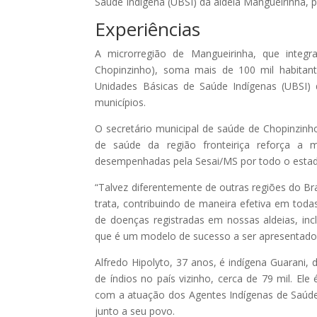
Saúde Indígena (UBSI) da aldeia Mangueirinha,
Experiências
A microrregião de Mangueirinha, que integ
Chopinzinho), soma mais de 100 mil habitant
Unidades Básicas de Saúde Indígenas (UBSI)
municípios.
O secretário municipal de saúde de Chopinzinh
de saúde da região fronteiriça reforça a
desempenhadas pela Sesai/MS por todo o esta
“Talvez diferentemente de outras regiões do Br
trata, contribuindo de maneira efetiva em tod
de doenças registradas em nossas aldeias, inc
que é um modelo de sucesso a ser apresentado 
Alfredo Hipolyto, 37 anos, é indígena Guarani, 
de índios no país vizinho, cerca de 79 mil. Ele
com a atuação dos Agentes Indígenas de Saúde – 
junto a seu povo.