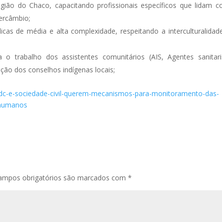
ião do Chaco, capacitando profissionais específicos que lidam 
tercâmbio;
cas de média e alta complexidade, respeitando a interculturalidad
 o trabalho dos assistentes comunitários (AIS, Agentes sanitari
ção dos conselhos indígenas locais;
pfdc-e-sociedade-civil-querem-mecanismos-para-monitoramento-das-
-humanos
ampos obrigatórios são marcados com
*