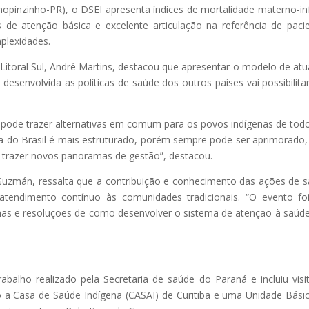
hopinzinho-PR), o DSEI apresenta índices de mortalidade materno-inf
de atenção básica e excelente articulação na referência de paci
plexidades.
Litoral Sul, André Martins, destacou que apresentar o modelo de at
esenvolvida as políticas de saúde dos outros países vai possibilita
s pode trazer alternativas em comum para os povos indígenas de tod
 do Brasil é mais estruturado, porém sempre pode ser aprimorado,
o trazer novos panoramas de gestão”, destacou.
Guzmán, ressalta que a contribuição e conhecimento das ações de 
endimento contínuo às comunidades tradicionais. “O evento fo
formas e resoluções de como desenvolver o sistema de atenção à saúd
abalho realizado pela Secretaria de saúde do Paraná e incluiu visi
 a Casa de Saúde Indígena (CASAI) de Curitiba e uma Unidade Bási