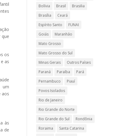
antil
Bolívia
Brasil
Brasilia
entes
Brasília
Ceará
Espírito Santo
FUNAI
uação
Goiás
Maranhão
r que
Mato Grosso
Mato Grosso do Sul
os os
 e as
Minas Gerais
Outros Países
Paraná
Paraíba
Pará
saúde
Pernambuco
Piauí
i um
Povos Isolados
e aos
Rio de Janeiro
Rio Grande do Norte
Rio Grande do Sul
Rondônia
ta às
Roraima
Santa Catarina
ca de