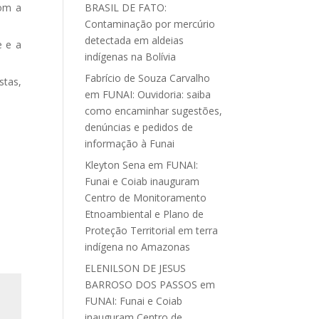
com a
BRASIL DE FATO:
Contaminação por mercúrio
detectada em aldeias
e e a
indígenas na Bolívia
Fabrício de Souza Carvalho
stas,
em
FUNAI: Ouvidoria: saiba
como encaminhar sugestões,
denúncias e pedidos de
informação à Funai
Kleyton Sena
em
FUNAI:
Funai e Coiab inauguram
Centro de Monitoramento
Etnoambiental e Plano de
Proteção Territorial em terra
indígena no Amazonas
ELENILSON DE JESUS
BARROSO DOS PASSOS
em
FUNAI: Funai e Coiab
inauguram Centro de