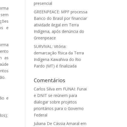
presencial
forma
GREENPEACE: MPF processa
o sem
Banco do Brasil por financiar
ações
atividade ilegal em Terra
os e
Indígena, após denúncia do
Greenpeace
forma
SURVIVAL: Vitória:
mento
demarcação física da Terra
m as
Indígena Kawahiva do Rio
saúde
Pardo (MT) é finalizada
entos
ão.
Comentários
Carlos Silva
em
FUNAI: Funai
e DNIT se reúnem para
são e
dialogar sobre projetos
prioritários para o Governo
Federal
dos);
Juliana De Cássia Amaral
em