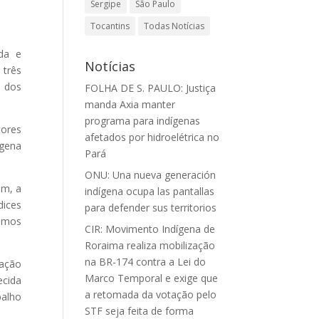
Sergipe
São Paulo
Tocantins
Todas Notícias
ida e
Notícias
 três
l dos
FOLHA DE S. PAULO: Justiça
manda Axia manter
programa para indígenas
tores
afetados por hidroelétrica no
gena
Pará
ONU: Una nueva generación
im, a
indígena ocupa las pantallas
dices
para defender sus territorios
hamos
CIR: Movimento Indígena de
Roraima realiza mobilização
na BR-174 contra a Lei do
ração
Marco Temporal e exige que
ecida
a retomada da votação pelo
balho
STF seja feita de forma