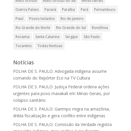
Mato Grosso
Mato Grosso do Sul
Minas Gerais
Outros Países
Paraná
Paraíba
Pará
Pernambuco
Piauí
Povos Isolados
Rio de Janeiro
Rio Grande do Norte
Rio Grande do Sul
Rondônia
Roraima
Santa Catarina
Sergipe
São Paulo
Tocantins
Todas Notícias
Notícias
FOLHA DE S. PAULO: Advogada indígena assume
comando do Repórter Eco na TV Cultura
FOLHA DE S. PAULO: Justiça Federal ordena ações
urgentes para povo maxakali em Minas Gerais, por
colapso sanitário
FOLHA DE S. PAULO: Garimpo migra na amazônia,
dribla fiscalização e gera conflito entre indígenas
FOLHA DE S. PAULO: Comissão da Verdade registra