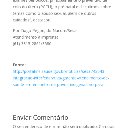
exames periódicos, principalmente o preventivo de
colo do útero (PCCU), o pré-natal e discutimos sobre
temas como o abuso sexual, além de outros
cuidados”, destacou.
Por Tiago Pegon, do Nucom/Sesai
Atendimento à imprensa
(61) 3315-2861/3580
Fonte:
http://portalms.saude.gov.br/noticias/sesai/43043-
integracao-interfederativa-garante-atendimento-de-
saude-em-encontro-de-povos-indigenas-no-para
Enviar Comentário
O seu endereço de e-mail não será publicado.
Campos