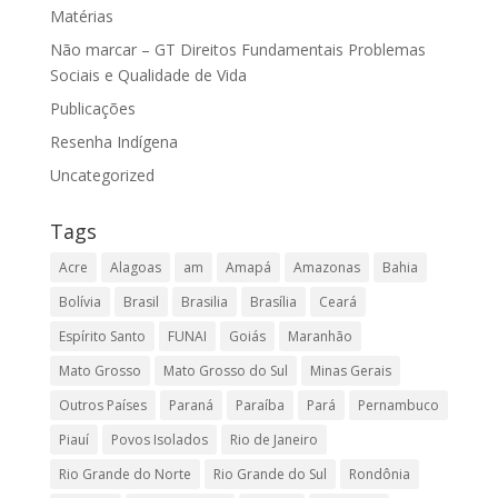
Matérias
Não marcar – GT Direitos Fundamentais Problemas
Sociais e Qualidade de Vida
Publicações
Resenha Indígena
Uncategorized
Tags
Acre
Alagoas
am
Amapá
Amazonas
Bahia
Bolívia
Brasil
Brasilia
Brasília
Ceará
Espírito Santo
FUNAI
Goiás
Maranhão
Mato Grosso
Mato Grosso do Sul
Minas Gerais
Outros Países
Paraná
Paraíba
Pará
Pernambuco
Piauí
Povos Isolados
Rio de Janeiro
Rio Grande do Norte
Rio Grande do Sul
Rondônia