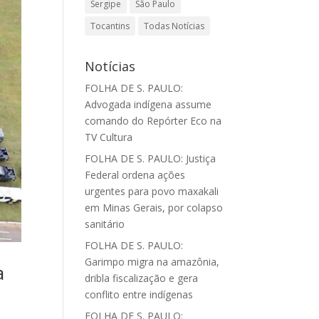
Sergipe
São Paulo
Tocantins
Todas Notícias
Notícias
FOLHA DE S. PAULO:
Advogada indígena assume
comando do Repórter Eco na
TV Cultura
FOLHA DE S. PAULO: Justiça
Federal ordena ações
urgentes para povo maxakali
em Minas Gerais, por colapso
sanitário
FOLHA DE S. PAULO:
Garimpo migra na amazônia,
a
dribla fiscalização e gera
conflito entre indígenas
FOLHA DE S. PAULO: