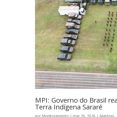
MPI: Governo do Brasil r
Terra Indígena Sararé
por
Monitoramento
|
mar 26, 2026
|
Matérias