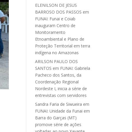
ELENILSON DE JESUS
BARROSO DOS PASSOS
em
FUNAI: Funai e Coiab
inauguram Centro de
Monitoramento
Etnoambiental e Plano de
Proteção Territorial em terra
indígena no Amazonas
ARILSON PAULO DOS
SANTOS
em
FUNAI: Gabriela
Pacheco dos Santos, da
Coordenação Regional
Nordeste I, inicia a série de
entrevistas com servidores
Sandra Faria de Siwueira
em
FUNAI: Unidade da Funai em
Barra do Garças (MT)
promove série de ações
voltadas ao povo Xavante