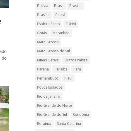
Bolívia
Brasil
Brasilia
Brasília
Ceará
e
Espírito Santo
FUNAI
Goiás
Maranhão
Mato Grosso
Mato Grosso do Sul
iado
o do
Minas Gerais
Outros Países
Paraná
Paraíba
Pará
Pernambuco
Piauí
Povos Isolados
Rio de Janeiro
Rio Grande do Norte
Rio Grande do Sul
Rondônia
Roraima
Santa Catarina