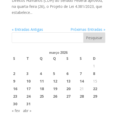
Direitos Humanos (CDH) do Senado Federal aprovou,
na quarta-feira (26), o Projeto de Lei 4.381/2023, que
estabelece...
« Entradas Antigas
Próximas Entradas »
março 2026
S
T
Q
Q
S
S
D
1
2
3
4
5
6
7
8
9
10
11
12
13
14
15
16
17
18
19
20
21
22
23
24
25
26
27
28
29
30
31
« fev
abr »