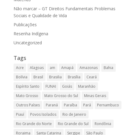
Não marcar – GT Direitos Fundamentais Problemas
Sociais e Qualidade de Vida
Publicações
Resenha Indígena
Uncategorized
Tags
Acre
Alagoas
am
Amapá
Amazonas
Bahia
Bolívia
Brasil
Brasilia
Brasília
Ceará
Espírito Santo
FUNAI
Goiás
Maranhão
Mato Grosso
Mato Grosso do Sul
Minas Gerais
Outros Países
Paraná
Paraíba
Pará
Pernambuco
Piauí
Povos Isolados
Rio de Janeiro
Rio Grande do Norte
Rio Grande do Sul
Rondônia
Roraima
Santa Catarina
Sergipe
São Paulo