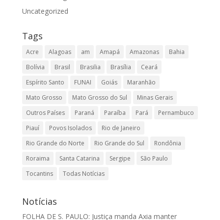
Uncategorized
Tags
Acre
Alagoas
am
Amapá
Amazonas
Bahia
Bolívia
Brasil
Brasilia
Brasília
Ceará
Espírito Santo
FUNAI
Goiás
Maranhão
Mato Grosso
Mato Grosso do Sul
Minas Gerais
Outros Países
Paraná
Paraíba
Pará
Pernambuco
Piauí
Povos Isolados
Rio de Janeiro
Rio Grande do Norte
Rio Grande do Sul
Rondônia
Roraima
Santa Catarina
Sergipe
São Paulo
Tocantins
Todas Notícias
Notícias
FOLHA DE S. PAULO: Justiça manda Axia manter