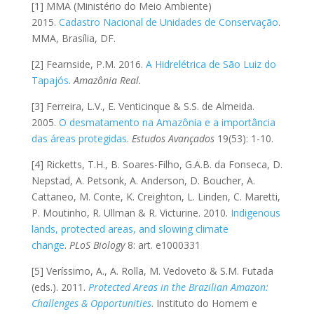
[1] MMA (Ministério do Meio Ambiente)
2015.
Cadastro Nacional de Unidades de Conservação
.
MMA, Brasília, DF.
[2] Fearnside, P.M. 2016.
A Hidrelétrica de São Luiz do
Tapajós
.
Amazônia Real.
[3] Ferreira, L.V., E. Venticinque & S.S. de Almeida.
2005.
O desmatamento na Amazônia e a importância
das áreas protegidas
.
Estudos Avançados
19(53): 1-10.
[4] Ricketts, T.H., B. Soares-Filho, G.A.B. da Fonseca, D.
Nepstad, A. Petsonk, A. Anderson, D. Boucher, A.
Cattaneo, M. Conte, K. Creighton, L. Linden, C. Maretti,
P. Moutinho, R. Ullman & R. Victurine. 2010.
Indigenous
lands, protected areas, and slowing climate
change
.
PLoS Biology
8: art. e1000331
[5] Veríssimo, A., A. Rolla, M. Vedoveto & S.M. Futada
(eds.). 2011.
Protected Areas in the Brazilian Amazon:
Challenges & Opportunities
. Instituto do Homem e