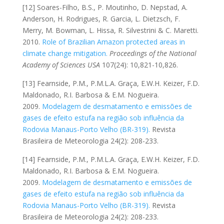
[12] Soares-Filho, B.S., P. Moutinho, D. Nepstad, A.
Anderson, H. Rodrigues, R. Garcia, L. Dietzsch, F.
Merry, M. Bowman, L. Hissa, R. Silvestrini & C. Maretti.
2010.
Role of Brazilian Amazon protected areas in
climate change mitigation.
Proceedings of the National
Academy of Sciences
USA
107(24): 10,821-10,826.
[13] Fearnside, P.M., P.M.L.A. Graça, E.W.H. Keizer, F.D.
Maldonado, R.I. Barbosa & E.M. Nogueira.
2009.
Modelagem de desmatamento e emissões de
gases de efeito estufa na região sob influência da
Rodovia Manaus-Porto Velho (BR-319).
Revista
Brasileira de Meteorologia 24(2): 208-233.
[14] Fearnside, P.M., P.M.L.A. Graça, E.W.H. Keizer, F.D.
Maldonado, R.I. Barbosa & E.M. Nogueira.
2009.
Modelagem de desmatamento e emissões de
gases de efeito estufa na região sob influência da
Rodovia Manaus-Porto Velho (BR-319).
Revista
Brasileira de Meteorologia 24(2): 208-233.