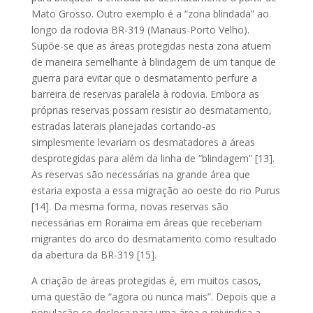
Mato Grosso. Outro exemplo é a “zona blindada” ao
longo da rodovia BR-319 (Manaus-Porto Velho).
Supõe-se que as áreas protegidas nesta zona atuem
de maneira semelhante à blindagem de um tanque de
guerra para evitar que o desmatamento perfure a
barreira de reservas paralela à rodovia. Embora as
próprias reservas possam resistir ao desmatamento,
estradas laterais planejadas cortando-as
simplesmente levariam os desmatadores a áreas
desprotegidas para além da linha de “blindagem” [13].
As reservas são necessárias na grande área que
estaria exposta a essa migração ao oeste do rio Purus
[14]. Da mesma forma, novas reservas são
necessárias em Roraima em áreas que receberiam
migrantes do arco do desmatamento como resultado
da abertura da BR-319 [15].
A criação de áreas protegidas é, em muitos casos,
uma questão de “agora ou nunca mais”. Depois que a
população se desloca para uma área e reivindica a