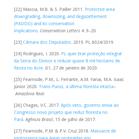
[22] Mascia, M.B. & S. Pailler 2011.
Protected area
downgrading, downsizing, and degazettement
(PADDD) and its conservation
implications
.
Conservation Letters
4: 9–20.
[23]
Câmara dos Deputados
. 2019. PL 6024/2019.
[24] Rodrigues, I. 2020.
PL quer tirar proteção integral
da Serra do Divisor e reduzir quase 8 mil hectares de
Resex no Acre
.
G1
, 27 de janeiro de 2020.
[25] Fearnside, P.M., L. Ferrante, A.M. Yanai, M.A. Isaac
Júnior 2020.
Trans-Purus, a última floresta intacta
–
Amazônia Real.
[26] Chagas, V.C. 2017.
Após veto, governo envia ao
Congresso novo projeto que reduz floresta no
Pará
.
Agência Brasil
, 15 de julho de 2017.
[27] Fearnside, P.M. & P.V. Cruz 2018.
Massacre de
motosserra para áreas protegidas em