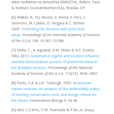
Meio Ambiente na Amazônia (IMAZON), Belém, Pará
& Instituto Socioambiental (ISA), Brasília, DF.
[6] Walker, R., N.J. Moore, E. Arima, S. Perz, C.
Simmons, M. Caldas, D. Vergara & C. Böhrer
2009.
Protecting the Amazon with protected
areas.
Proceedings of the National Academy of Sciences
of the U.S.A.
106: 10.582‒10.586.
[7] Nolte, C., A. Agrawal, K.M. Silvius & B.S. Soares-
Filho 2013.
Governance regime and location influence
avoided deforestation success of protected areas in
the Brazilian Amazon
.
Proceedings of the National
Academy of Sciences of the U.S.A.
110(13): 4956–4961.
[8] Peres, C.A. & J.W. Terborgh. 1995.
Amazonian
nature reserves: An analysis of the defensibility status
of existing conservation units and design criteria for
the future.
Conservation Biology
9: 34-46.
[9] Vitel, C.S.M.N., P.M. Fearnside & P.M.L.A. Graça.