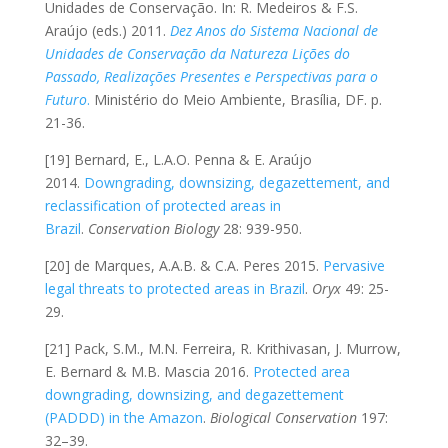
Unidades de Conservação. In: R. Medeiros & F.S.
Araújo (eds.) 2011.
Dez Anos do Sistema Nacional de
Unidades de Conservação da Natureza Lições do
Passado, Realizações Presentes e Perspectivas para o
Futuro
.
Ministério do Meio Ambiente, Brasília, DF. p.
21-36.
[19] Bernard, E., L.A.O. Penna & E. Araújo
2014.
Downgrading, downsizing, degazettement, and
reclassification of protected areas in
Brazil
.
Conservation Biology
28: 939-950.
[20] de Marques, A.A.B. & C.A. Peres 2015.
Pervasive
legal threats to protected areas in Brazil
.
Oryx
49: 25-
29.
[21] Pack, S.M., M.N. Ferreira, R. Krithivasan, J. Murrow,
E. Bernard & M.B. Mascia 2016.
Protected area
downgrading, downsizing, and degazettement
(PADDD) in the Amazon
.
Biological Conservation
197:
32–39.