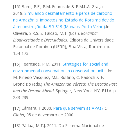
[15] Barni, P.E., P.M. Fearnside & P.M.L.A. Graça.
2018.
Simulando desmatamento e perda de carbono
na Amazônia: Impactos no Estado de Roraima devido
à reconstrução da BR-319 (Manaus-Porto Velho)
.In:
Oliveira, S.K.S. & Falcão, M.T. (Eds.).
Roraima:
Biodiversidade e Diversidades.
Editora da Universidade
Estadual de Roraima (UERR), Boa Vista, Roraima. p.
154-173.
[16] Fearnside, P.M. 2011.
Strategies for social and
environmental conservation in conservation units
. In:
M. Pinedo-Vasquez, M.L. Ruffino, C. Padoch & E.
Brondizio (eds.)
The Amazonian Várzea: The Decade Past
and the Decade Ahead
. Springer, New York, NY, E.U.A. p.
233-239.
[17] Câmara, I. 2000.
Para que servem as APAs?
O
Globo
, 05 de dezembro de 2000.
[18] Pádua, M.T.J. 2011. Do Sistema Nacional de