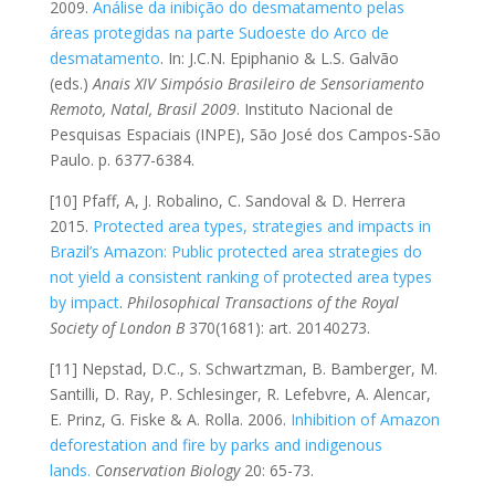
2009.
Análise da inibição do desmatamento pelas
áreas protegidas na parte Sudoeste do Arco de
desmatamento
. In: J.C.N. Epiphanio & L.S. Galvão
(eds.)
Anais XIV Simpósio Brasileiro de Sensoriamento
Remoto, Natal, Brasil 2009
. Instituto Nacional de
Pesquisas Espaciais (INPE), São José dos Campos-São
Paulo. p. 6377-6384.
[10] Pfaff, A, J. Robalino, C. Sandoval & D. Herrera
2015.
Protected area types, strategies and impacts in
Brazil’s Amazon: Public protected area strategies do
not yield a consistent ranking of protected area types
by impact
.
Philosophical Transactions of the Royal
Society of London B
370(1681): art. 20140273.
[11] Nepstad, D.C., S. Schwartzman, B. Bamberger, M.
Santilli, D. Ray, P. Schlesinger, R. Lefebvre, A. Alencar,
E. Prinz, G. Fiske & A. Rolla. 2006.
Inhibition of Amazon
deforestation and fire by parks and indigenous
lands.
Conservation Biology
20: 65-73.