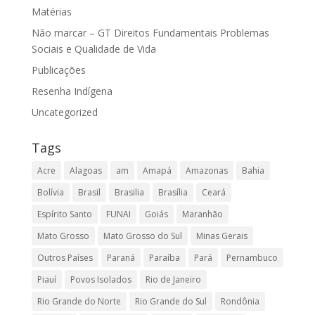
Matérias
Não marcar – GT Direitos Fundamentais Problemas
Sociais e Qualidade de Vida
Publicações
Resenha Indígena
Uncategorized
Tags
Acre
Alagoas
am
Amapá
Amazonas
Bahia
Bolívia
Brasil
Brasilia
Brasília
Ceará
Espírito Santo
FUNAI
Goiás
Maranhão
Mato Grosso
Mato Grosso do Sul
Minas Gerais
Outros Países
Paraná
Paraíba
Pará
Pernambuco
Piauí
Povos Isolados
Rio de Janeiro
Rio Grande do Norte
Rio Grande do Sul
Rondônia