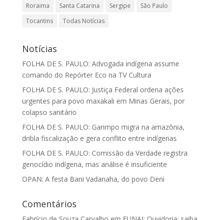
Roraima
Santa Catarina
Sergipe
São Paulo
Tocantins
Todas Notícias
Notícias
FOLHA DE S. PAULO: Advogada indígena assume
comando do Repórter Eco na TV Cultura
FOLHA DE S. PAULO: Justiça Federal ordena ações
urgentes para povo maxakali em Minas Gerais, por
colapso sanitário
FOLHA DE S. PAULO: Garimpo migra na amazônia,
dribla fiscalização e gera conflito entre indígenas
FOLHA DE S. PAULO: Comissão da Verdade registra
genocídio indígena, mas análise é insuficiente
OPAN: A festa Bani Vadanaha, do povo Deni
Comentários
Fabrício de Souza Carvalho
em
FUNAI: Ouvidoria: saiba