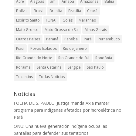
Acre
Alagoas
am
Amapá
Amazonas
Bahia
Bolívia
Brasil
Brasilia
Brasília
Ceará
Espírito Santo
FUNAI
Goiás
Maranhão
Mato Grosso
Mato Grosso do Sul
Minas Gerais
Outros Países
Paraná
Paraíba
Pará
Pernambuco
Piauí
Povos Isolados
Rio de Janeiro
Rio Grande do Norte
Rio Grande do Sul
Rondônia
Roraima
Santa Catarina
Sergipe
São Paulo
Tocantins
Todas Notícias
Notícias
FOLHA DE S. PAULO: Justiça manda Axia manter
programa para indígenas afetados por hidroelétrica no
Pará
ONU: Una nueva generación indígena ocupa las
pantallas para defender sus territorios