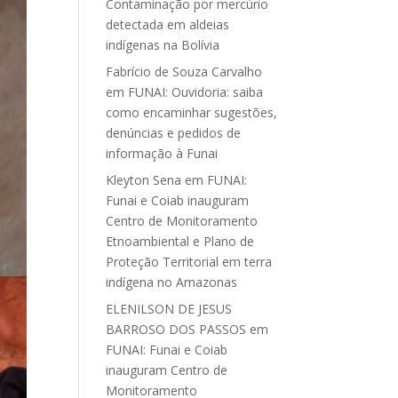
Contaminação por mercúrio
detectada em aldeias
indígenas na Bolívia
Fabrício de Souza Carvalho
em
FUNAI: Ouvidoria: saiba
como encaminhar sugestões,
denúncias e pedidos de
informação à Funai
Kleyton Sena
em
FUNAI:
Funai e Coiab inauguram
Centro de Monitoramento
Etnoambiental e Plano de
Proteção Territorial em terra
indígena no Amazonas
ELENILSON DE JESUS
BARROSO DOS PASSOS
em
FUNAI: Funai e Coiab
inauguram Centro de
Monitoramento