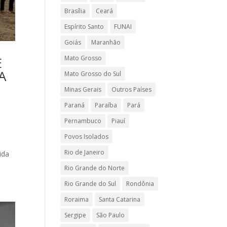
Brasília
Ceará
Espírito Santo
FUNAI
Goiás
Maranhão
Mato Grosso
E
A
Mato Grosso do Sul
Minas Gerais
Outros Países
Paraná
Paraíba
Pará
Pernambuco
Piauí
Povos Isolados
Rio de Janeiro
ida
Rio Grande do Norte
Rio Grande do Sul
Rondônia
Roraima
Santa Catarina
Sergipe
São Paulo