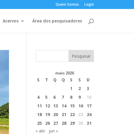
Quem Somos
Login
Acervos
Área dos pesquisadores
maio 2026
S
T
Q
Q
S
S
D
1
2
3
4
5
6
7
8
9
10
11
12
13
14
15
16
17
18
19
20
21
22
23
24
25
26
27
28
29
30
31
« abr
jun »