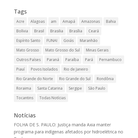
Tags
Acre
Alagoas
am
Amapá
Amazonas
Bahia
Bolívia
Brasil
Brasilia
Brasília
Ceará
Espírito Santo
FUNAI
Goiás
Maranhão
Mato Grosso
Mato Grosso do Sul
Minas Gerais
Outros Países
Paraná
Paraíba
Pará
Pernambuco
Piauí
Povos Isolados
Rio de Janeiro
Rio Grande do Norte
Rio Grande do Sul
Rondônia
Roraima
Santa Catarina
Sergipe
São Paulo
Tocantins
Todas Notícias
Notícias
FOLHA DE S. PAULO: Justiça manda Axia manter
programa para indígenas afetados por hidroelétrica no