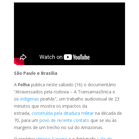
São Paulo e Brasília
A
Folha
publica neste sábado (16) o documentário
“Atravessados pela rodovia – A Transamazônica e
os
indígenas
pirahãs”, um trabalho audiovisual de 23
minutos que mostra os impactos da
estrada,
construída pela ditadura militar
na década de
70, para um
povo de recente contato
que se viu às
margens de um trecho no sul do Amazonas.
O repórter
Vinicius Sassine
e o fotógrafo
Lalo de