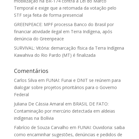
mobilização na BR-174 contra a Lei do Marco
Temporal e exige que a retomada da votação pelo
STF seja feita de forma presencial
GREENPEACE: MPF processa Banco do Brasil por
financiar atividade ilegal em Terra Indígena, após
denúncia do Greenpeace
SURVIVAL: Vitória: demarcação física da Terra Indígena
Kawahiva do Rio Pardo (MT) é finalizada
Comentários
Carlos Silva
em
FUNAI: Funai e DNIT se reúnem para
dialogar sobre projetos prioritários para o Governo
Federal
Juliana De Cássia Amaral
em
BRASIL DE FATO:
Contaminação por mercúrio detectada em aldeias
indígenas na Bolívia
Fabrício de Souza Carvalho
em
FUNAI: Ouvidoria: saiba
como encaminhar sugestões, denúncias e pedidos de