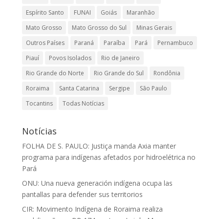
Espírito Santo
FUNAI
Goiás
Maranhão
Mato Grosso
Mato Grosso do Sul
Minas Gerais
Outros Países
Paraná
Paraíba
Pará
Pernambuco
Piauí
Povos Isolados
Rio de Janeiro
Rio Grande do Norte
Rio Grande do Sul
Rondônia
Roraima
Santa Catarina
Sergipe
São Paulo
Tocantins
Todas Notícias
Notícias
FOLHA DE S. PAULO: Justiça manda Axia manter
programa para indígenas afetados por hidroelétrica no
Pará
ONU: Una nueva generación indígena ocupa las
pantallas para defender sus territorios
CIR: Movimento Indígena de Roraima realiza