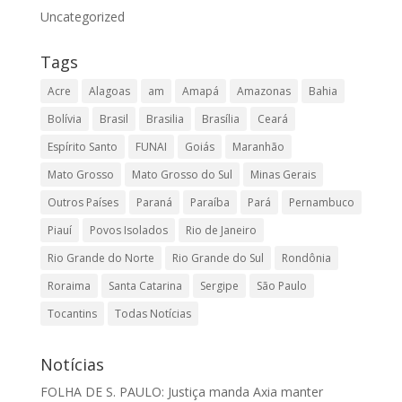
Uncategorized
Tags
Acre
Alagoas
am
Amapá
Amazonas
Bahia
Bolívia
Brasil
Brasilia
Brasília
Ceará
Espírito Santo
FUNAI
Goiás
Maranhão
Mato Grosso
Mato Grosso do Sul
Minas Gerais
Outros Países
Paraná
Paraíba
Pará
Pernambuco
Piauí
Povos Isolados
Rio de Janeiro
Rio Grande do Norte
Rio Grande do Sul
Rondônia
Roraima
Santa Catarina
Sergipe
São Paulo
Tocantins
Todas Notícias
Notícias
FOLHA DE S. PAULO: Justiça manda Axia manter