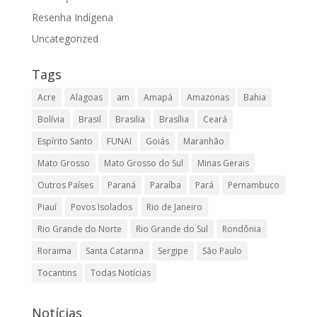
Resenha Indígena
Uncategorized
Tags
Acre
Alagoas
am
Amapá
Amazonas
Bahia
Bolívia
Brasil
Brasilia
Brasília
Ceará
Espírito Santo
FUNAI
Goiás
Maranhão
Mato Grosso
Mato Grosso do Sul
Minas Gerais
Outros Países
Paraná
Paraíba
Pará
Pernambuco
Piauí
Povos Isolados
Rio de Janeiro
Rio Grande do Norte
Rio Grande do Sul
Rondônia
Roraima
Santa Catarina
Sergipe
São Paulo
Tocantins
Todas Notícias
Notícias