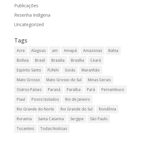
Publicações
Resenha Indígena
Uncategorized
Tags
Acre
Alagoas
am
Amapá
Amazonas
Bahia
Bolívia
Brasil
Brasilia
Brasília
Ceará
Espírito Santo
FUNAI
Goiás
Maranhão
Mato Grosso
Mato Grosso do Sul
Minas Gerais
Outros Países
Paraná
Paraíba
Pará
Pernambuco
Piauí
Povos Isolados
Rio de Janeiro
Rio Grande do Norte
Rio Grande do Sul
Rondônia
Roraima
Santa Catarina
Sergipe
São Paulo
Tocantins
Todas Notícias