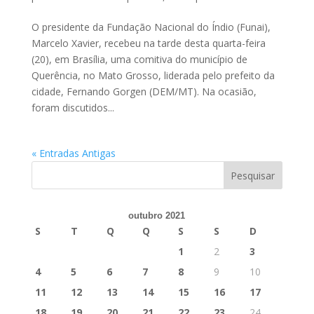
O presidente da Fundação Nacional do Índio (Funai),
Marcelo Xavier, recebeu na tarde desta quarta-feira
(20), em Brasília, uma comitiva do município de
Querência, no Mato Grosso, liderada pelo prefeito da
cidade, Fernando Gorgen (DEM/MT). Na ocasião,
foram discutidos...
« Entradas Antigas
outubro 2021
S
T
Q
Q
S
S
D
1
2
3
4
5
6
7
8
9
10
11
12
13
14
15
16
17
18
19
20
21
22
23
24