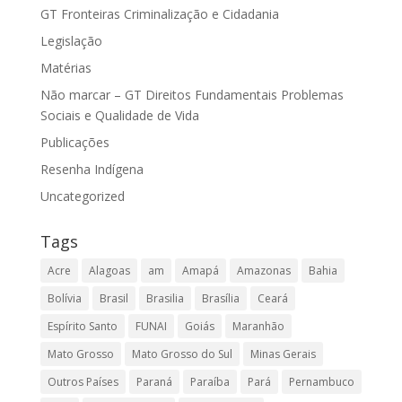
GT Fronteiras Criminalização e Cidadania
Legislação
Matérias
Não marcar – GT Direitos Fundamentais Problemas
Sociais e Qualidade de Vida
Publicações
Resenha Indígena
Uncategorized
Tags
Acre
Alagoas
am
Amapá
Amazonas
Bahia
Bolívia
Brasil
Brasilia
Brasília
Ceará
Espírito Santo
FUNAI
Goiás
Maranhão
Mato Grosso
Mato Grosso do Sul
Minas Gerais
Outros Países
Paraná
Paraíba
Pará
Pernambuco