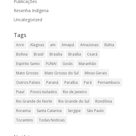
Publicações
Resenha Indígena
Uncategorized
Tags
Acre
Alagoas
am
Amapá
Amazonas
Bahia
Bolívia
Brasil
Brasilia
Brasília
Ceará
Espírito Santo
FUNAI
Goiás
Maranhão
Mato Grosso
Mato Grosso do Sul
Minas Gerais
Outros Países
Paraná
Paraíba
Pará
Pernambuco
Piauí
Povos Isolados
Rio de Janeiro
Rio Grande do Norte
Rio Grande do Sul
Rondônia
Roraima
Santa Catarina
Sergipe
São Paulo
Tocantins
Todas Notícias