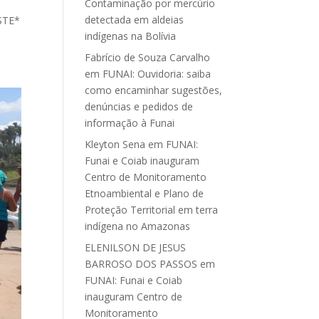
Contaminação por mercúrio
detectada em aldeias
STE*
indígenas na Bolívia
Fabrício de Souza Carvalho
em
FUNAI: Ouvidoria: saiba
como encaminhar sugestões,
denúncias e pedidos de
informação à Funai
Kleyton Sena
em
FUNAI:
Funai e Coiab inauguram
Centro de Monitoramento
Etnoambiental e Plano de
Proteção Territorial em terra
indígena no Amazonas
ELENILSON DE JESUS
BARROSO DOS PASSOS
em
FUNAI: Funai e Coiab
inauguram Centro de
Monitoramento