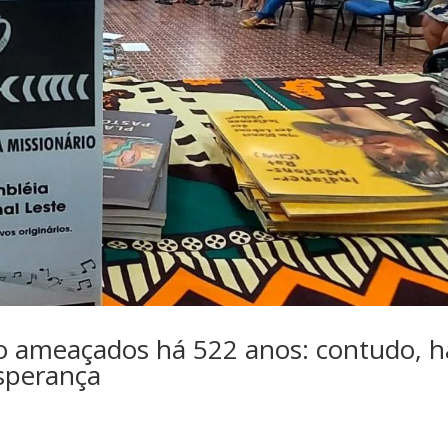
ão ameaçados há 522 anos: contudo, h
esperança