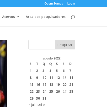
Quem Somos
Login
Acervos
Área dos pesquisadores
agosto 2022
S
T
Q
Q
S
S
D
1
2
3
4
5
6
7
8
9
10
11
12
13
14
15
16
17
18
19
20
21
22
23
24
25
26
27
28
29
30
31
« jul
set »