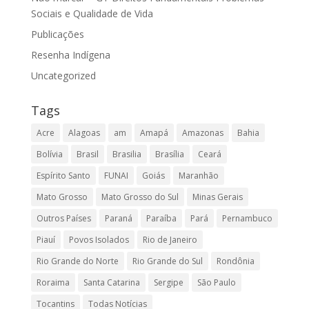
Sociais e Qualidade de Vida
Publicações
Resenha Indígena
Uncategorized
Tags
Acre
Alagoas
am
Amapá
Amazonas
Bahia
Bolívia
Brasil
Brasilia
Brasília
Ceará
Espírito Santo
FUNAI
Goiás
Maranhão
Mato Grosso
Mato Grosso do Sul
Minas Gerais
Outros Países
Paraná
Paraíba
Pará
Pernambuco
Piauí
Povos Isolados
Rio de Janeiro
Rio Grande do Norte
Rio Grande do Sul
Rondônia
Roraima
Santa Catarina
Sergipe
São Paulo
Tocantins
Todas Notícias