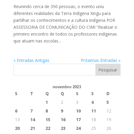
Reunindo cerca de 350 pessoas, o evento uniu
diferentes realidades da Terra Indígena Xingu para
partilhar os conhecimentos e a cultura indígena POR
ASSESSORIA DE COMUNICAÇÃO DO CIMI “Realizar o
primeiro encontro de todos os professores indígenas
que atuam nas escolas...
« Entradas Antigas
Próximas Entradas »
novembro 2023
S
T
Q
Q
S
S
D
1
2
3
4
5
6
7
8
9
10
11
12
13
14
15
16
17
18
19
20
21
22
23
24
25
26