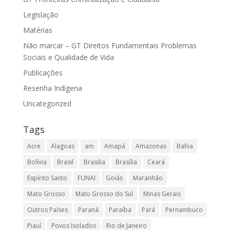
Legislação
Matérias
Não marcar – GT Direitos Fundamentais Problemas
Sociais e Qualidade de Vida
Publicações
Resenha Indígena
Uncategorized
Tags
Acre
Alagoas
am
Amapá
Amazonas
Bahia
Bolívia
Brasil
Brasilia
Brasília
Ceará
Espírito Santo
FUNAI
Goiás
Maranhão
Mato Grosso
Mato Grosso do Sul
Minas Gerais
Outros Países
Paraná
Paraíba
Pará
Pernambuco
Piauí
Povos Isolados
Rio de Janeiro