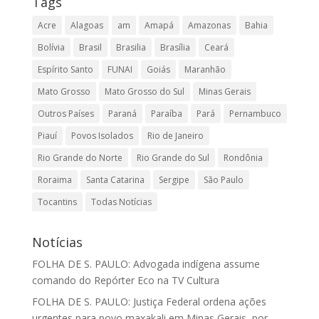
Tags
Acre
Alagoas
am
Amapá
Amazonas
Bahia
Bolívia
Brasil
Brasilia
Brasília
Ceará
Espírito Santo
FUNAI
Goiás
Maranhão
Mato Grosso
Mato Grosso do Sul
Minas Gerais
Outros Países
Paraná
Paraíba
Pará
Pernambuco
Piauí
Povos Isolados
Rio de Janeiro
Rio Grande do Norte
Rio Grande do Sul
Rondônia
Roraima
Santa Catarina
Sergipe
São Paulo
Tocantins
Todas Notícias
Notícias
FOLHA DE S. PAULO: Advogada indígena assume
comando do Repórter Eco na TV Cultura
FOLHA DE S. PAULO: Justiça Federal ordena ações
urgentes para povo maxakali em Minas Gerais, por