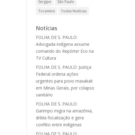
Sergipe
São Paulo
Tocantins
Todas Notícias
Notícias
FOLHA DE S. PAULO:
Advogada indígena assume
comando do Repórter Eco na
TV Cultura
FOLHA DE S. PAULO: Justiça
Federal ordena ações
urgentes para povo maxakali
em Minas Gerais, por colapso
sanitário
FOLHA DE S. PAULO:
Garimpo migra na amazônia,
dribla fiscalização e gera
conflito entre indígenas
FOLHA DE S. PAULO: