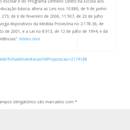
o escolar e do Programa Dinheiro Direto na Escola aos
ducação básica; altera as Leis nos 10.880, de 9 de junho
.273, de 6 de fevereiro de 2006, 11.507, de 20 de julho
voga dispositivos da Medida Provisória no 2.178-36, de
o de 2001, e a Lei no 8.913, de 12 de julho de 1994; e dá
idências”.
Inteiro teor
Web/fichadetramitacao?idProposicao=2174188
ampos obrigatórios são marcados com
*