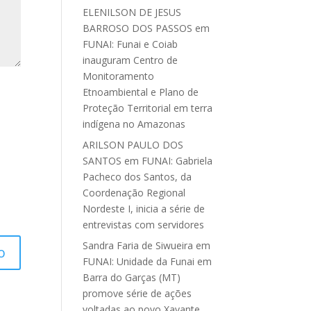
ELENILSON DE JESUS
BARROSO DOS PASSOS
em
FUNAI: Funai e Coiab
inauguram Centro de
Monitoramento
Etnoambiental e Plano de
Proteção Territorial em terra
indígena no Amazonas
ARILSON PAULO DOS
SANTOS
em
FUNAI: Gabriela
Pacheco dos Santos, da
Coordenação Regional
Nordeste I, inicia a série de
entrevistas com servidores
Sandra Faria de Siwueira
em
FUNAI: Unidade da Funai em
Barra do Garças (MT)
promove série de ações
voltadas ao povo Xavante