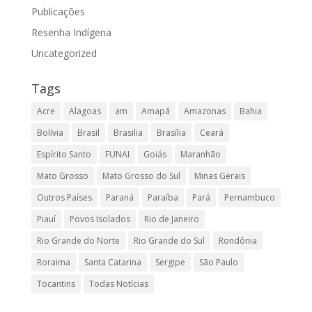
Publicações
Resenha Indígena
Uncategorized
Tags
Acre
Alagoas
am
Amapá
Amazonas
Bahia
Bolívia
Brasil
Brasilia
Brasília
Ceará
Espírito Santo
FUNAI
Goiás
Maranhão
Mato Grosso
Mato Grosso do Sul
Minas Gerais
Outros Países
Paraná
Paraíba
Pará
Pernambuco
Piauí
Povos Isolados
Rio de Janeiro
Rio Grande do Norte
Rio Grande do Sul
Rondônia
Roraima
Santa Catarina
Sergipe
São Paulo
Tocantins
Todas Notícias