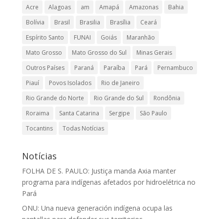
Acre
Alagoas
am
Amapá
Amazonas
Bahia
Bolívia
Brasil
Brasilia
Brasília
Ceará
Espírito Santo
FUNAI
Goiás
Maranhão
Mato Grosso
Mato Grosso do Sul
Minas Gerais
Outros Países
Paraná
Paraíba
Pará
Pernambuco
Piauí
Povos Isolados
Rio de Janeiro
Rio Grande do Norte
Rio Grande do Sul
Rondônia
Roraima
Santa Catarina
Sergipe
São Paulo
Tocantins
Todas Notícias
Notícias
FOLHA DE S. PAULO: Justiça manda Axia manter
programa para indígenas afetados por hidroelétrica no
Pará
ONU: Una nueva generación indígena ocupa las