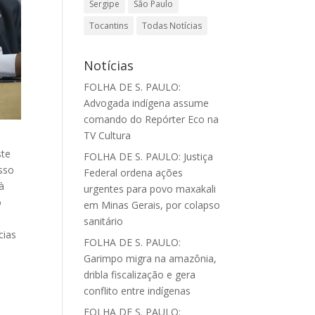
Sergipe
São Paulo
Tocantins
Todas Notícias
Notícias
FOLHA DE S. PAULO:
Advogada indígena assume
comando do Repórter Eco na
TV Cultura
ste
FOLHA DE S. PAULO: Justiça
sso
Federal ordena ações
à
urgentes para povo maxakali
o
em Minas Gerais, por colapso
,
sanitário
cias
FOLHA DE S. PAULO:
Garimpo migra na amazônia,
dribla fiscalização e gera
conflito entre indígenas
FOLHA DE S. PAULO: