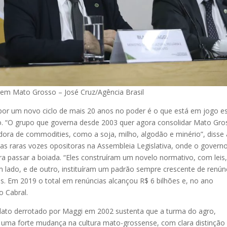
” em Mato Grosso – José Cruz/Agência Brasil
or um novo ciclo de mais 20 anos no poder é o que está em jogo e
o. “O grupo que governa desde 2003 quer agora consolidar Mato Gro
ra de commodities, como a soja, milho, algodão e minério”, disse 
as raras vozes opositoras na Assembleia Legislativa, onde o govern
 passar a boiada. “Eles construíram um novelo normativo, com leis
m lado, e de outro, instituíram um padrão sempre crescente de renún
es. Em 2019 o total em renúncias alcançou R$ 6 bilhões e, no ano
o Cabral.
dato derrotado por Maggi em 2002 sustenta que a turma do agro,
 uma forte mudança na cultura mato-grossense, com clara distinção