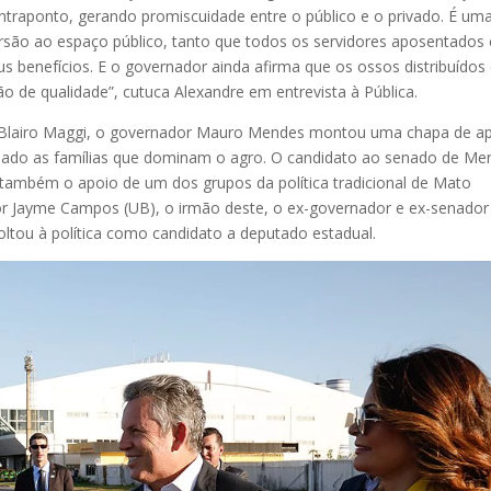
ntraponto, gerando promiscuidade entre o público e o privado. É um
ersão ao espaço público, tanto que todos os servidores aposentados 
us benefícios. E o governador ainda afirma que os ossos distribuído
o de qualidade”, cutuca Alexandre em entrevista à Pública.
 de Blairo Maggi, o governador Mauro Mendes montou uma chapa de a
 lado as famílias que dominam o agro. O candidato ao senado de Me
 também o apoio de um dos grupos da política tradicional de Mato
or Jayme Campos (UB), o irmão deste, o ex-governador e ex-senador 
ltou à política como candidato a deputado estadual.