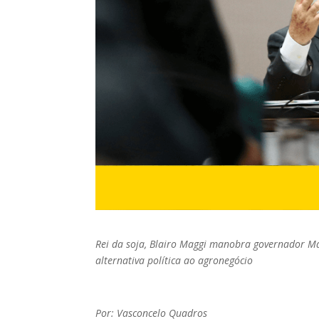
Rei da soja, Blairo Maggi manobra governador M
alternativa política ao agronegócio
Por: Vasconcelo Quadros