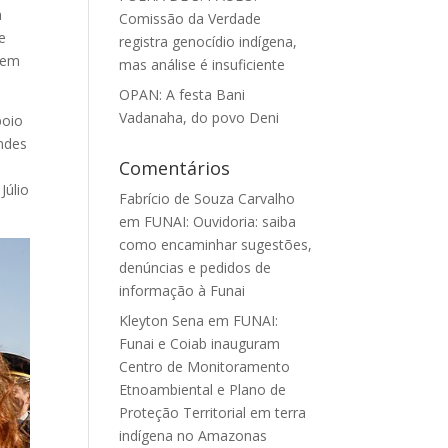
a
Comissão da Verdade
e
registra genocídio indígena,
s em
mas análise é insuficiente
OPAN: A festa Bani
Vadanaha, do povo Deni
poio
ndes
Comentários
Júlio
Fabrício de Souza Carvalho
em
FUNAI: Ouvidoria: saiba
como encaminhar sugestões,
denúncias e pedidos de
informação à Funai
Kleyton Sena
em
FUNAI:
Funai e Coiab inauguram
Centro de Monitoramento
Etnoambiental e Plano de
Proteção Territorial em terra
indígena no Amazonas