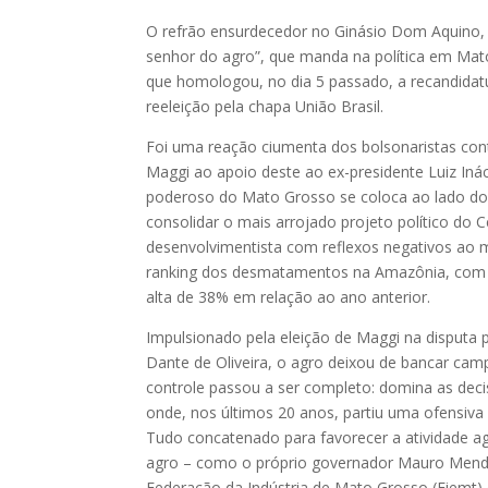
O refrão ensurdecedor no Ginásio Dom Aquino, e
senhor do agro”, que manda na política em Mato
que homologou, no dia 5 passado, a recandida
reeleição pela chapa União Brasil.
Foi uma reação ciumenta dos bolsonaristas contr
Maggi ao apoio deste ao ex-presidente Luiz Inác
poderoso do Mato Grosso se coloca ao lado do 
consolidar o mais arrojado projeto político do C
desenvolvimentista com reflexos negativos ao 
ranking dos desmatamentos na Amazônia, com 
alta de 38% em relação ao ano anterior.
Impulsionado pela eleição de Maggi na disputa
Dante de Oliveira, o agro deixou de bancar camp
controle passou a ser completo: domina as decis
onde, nos últimos 20 anos, partiu uma ofensiv
Tudo concatenado para favorecer a atividade ag
agro – como o próprio governador Mauro Mendes,
Federação da Indústria de Mato Grosso (Fiemt)