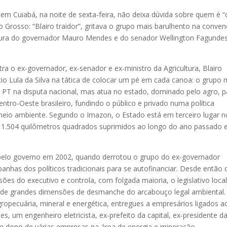
m Cuiabá, na noite de sexta-feira, não deixa dúvida sobre quem é “
 Grosso: “Blairo traidor”, gritava o grupo mais barulhento na conve
tura do governador Mauro Mendes e do senador Wellington Fagunde
a o ex-governador, ex-senador e ex-ministro da Agricultura, Blairo
io Lula da Silva na tática de colocar um pé em cada canoa: o grupo 
PT na disputa nacional, mas atua no estado, dominado pelo agro, p
entro-Oeste brasileiro, fundindo o público e privado numa política
meio ambiente. Segundo o Imazon, o Estado está em terceiro lugar n
1.504 quilômetros quadrados suprimidos ao longo do ano passado 
 pelo governo em 2002, quando derrotou o grupo do ex-governador
anhas dos políticos tradicionais para se autofinanciar. Desde então 
ões do executivo e controla, com folgada maioria, o legislativo local
a de grandes dimensões de desmanche do arcabouço legal ambiental.
ropecuária, mineral e energética, entregues a empresários ligados a
 um engenheiro eletricista, ex-prefeito da capital, ex-presidente d
 e dono de várias empresas na área de energia e mineração.