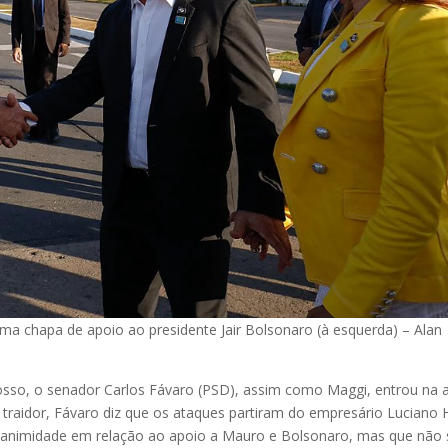
a chapa de apoio ao presidente Jair Bolsonaro (à esquerda) – Alan
so, o senador Carlos Fávaro (PSD), assim como Maggi, entrou na a
traidor, Fávaro diz que os ataques partiram do empresário Luciano
unanimidade em relação ao apoio a Mauro e Bolsonaro, mas que não 