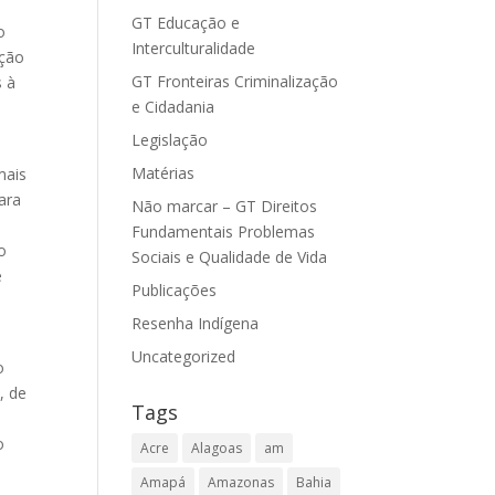
GT Educação e
o
Interculturalidade
nção
GT Fronteiras Criminalização
s à
e Cidadania
Legislação
Matérias
mais
ara
Não marcar – GT Direitos
Fundamentais Problemas
o
Sociais e Qualidade de Vida
e
Publicações
Resenha Indígena
Uncategorized
o
, de
Tags
o
Acre
Alagoas
am
a
Amapá
Amazonas
Bahia