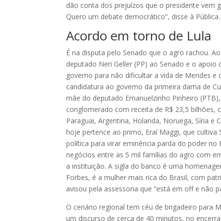
dão conta dos prejuízos que o presidente vem g
Quero um debate democrático”, disse à Pública
Acordo em torno de Lula
É na disputa pelo Senado que o agro rachou. Ao
deputado Neri Geller (PP) ao Senado e o apoio d
governo para não dificultar a vida de Mendes e
candidatura ao governo da primeira dama de Cui
mãe do deputado Emanuelzinho Pinheiro (PTB), 
conglomerado com receita de R$ 23,5 bilhões, c
Paraguai, Argentina, Holanda, Noruega, Síria e Ch
hoje pertence ao primo, Eraí Maggi, que cultiv
política para virar eminência parda do poder 
negócios entre as 5 mil famílias do agro com 
a instituição. A sigla do banco é uma homenagem
Forbes, é a mulher mais rica do Brasil, com pat
avisou pela assessoria que “está em off e não par
O cenário regional tem céu de brigadeiro para 
um discurso de cerca de 40 minutos, no encerr