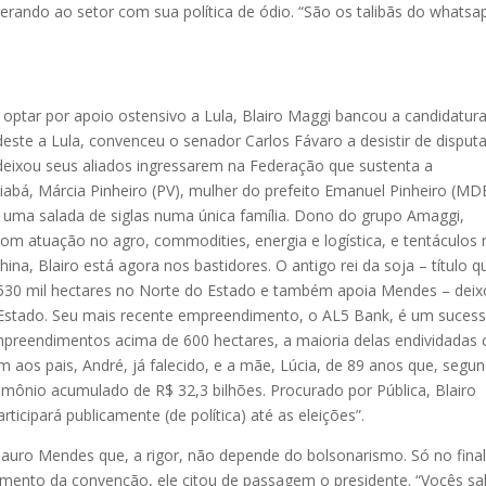
erando ao setor com sua política de ódio. “São os talibãs do whatsa
.
 optar por apoio ostensivo a Lula, Blairo Maggi bancou a candidatur
este a Lula, convenceu o senador Carlos Fávaro a desistir de disputa
 deixou seus aliados ingressarem na Federação que sustenta a
abá, Márcia Pinheiro (PV), mulher do prefeito Emanuel Pinheiro (MD
uma salada de siglas numa única família. Dono do grupo Amaggi,
om atuação no agro, commodities, energia e logística, e tentáculos 
ina, Blairo está agora nos bastidores. O antigo rei da soja – título q
a 530 mil hectares no Norte do Estado e também apoia Mendes – deix
no Estado. Seu mais recente empreendimento, o AL5 Bank, é um suces
empreendimentos acima de 600 hectares, a maioria delas endividadas
 aos pais, André, já falecido, e a mãe, Lúcia, de 89 anos que, segu
rimônio acumulado de R$ 32,3 bilhões. Procurado por Pública, Blairo
ticipará publicamente (de política) até as eleições”.
Mauro Mendes que, a rigor, não depende do bolsonarismo. Só no fina
amento da convenção, ele citou de passagem o presidente. “Vocês s