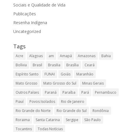
Sociais e Qualidade de Vida
Publicações
Resenha Indígena
Uncategorized
Tags
Acre
Alagoas
am
Amapá
Amazonas
Bahia
Bolívia
Brasil
Brasilia
Brasília
Ceará
Espírito Santo
FUNAI
Goiás
Maranhão
Mato Grosso
Mato Grosso do Sul
Minas Gerais
Outros Países
Paraná
Paraíba
Pará
Pernambuco
Piauí
Povos Isolados
Rio de Janeiro
Rio Grande do Norte
Rio Grande do Sul
Rondônia
Roraima
Santa Catarina
Sergipe
São Paulo
Tocantins
Todas Notícias