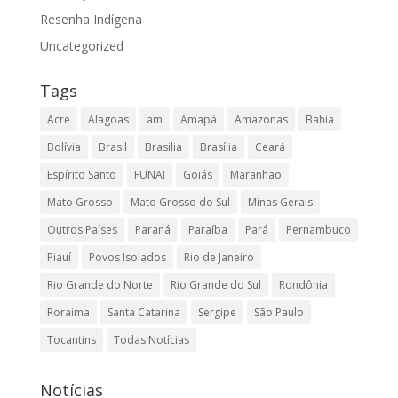
Resenha Indígena
Uncategorized
Tags
Acre
Alagoas
am
Amapá
Amazonas
Bahia
Bolívia
Brasil
Brasilia
Brasília
Ceará
Espírito Santo
FUNAI
Goiás
Maranhão
Mato Grosso
Mato Grosso do Sul
Minas Gerais
Outros Países
Paraná
Paraíba
Pará
Pernambuco
Piauí
Povos Isolados
Rio de Janeiro
Rio Grande do Norte
Rio Grande do Sul
Rondônia
Roraima
Santa Catarina
Sergipe
São Paulo
Tocantins
Todas Notícias
Notícias