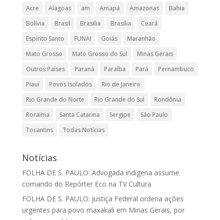
Acre
Alagoas
am
Amapá
Amazonas
Bahia
Bolívia
Brasil
Brasilia
Brasília
Ceará
Espírito Santo
FUNAI
Goiás
Maranhão
Mato Grosso
Mato Grosso do Sul
Minas Gerais
Outros Países
Paraná
Paraíba
Pará
Pernambuco
Piauí
Povos Isolados
Rio de Janeiro
Rio Grande do Norte
Rio Grande do Sul
Rondônia
Roraima
Santa Catarina
Sergipe
São Paulo
Tocantins
Todas Notícias
Notícias
FOLHA DE S. PAULO: Advogada indígena assume
comando do Repórter Eco na TV Cultura
FOLHA DE S. PAULO: Justiça Federal ordena ações
urgentes para povo maxakali em Minas Gerais, por