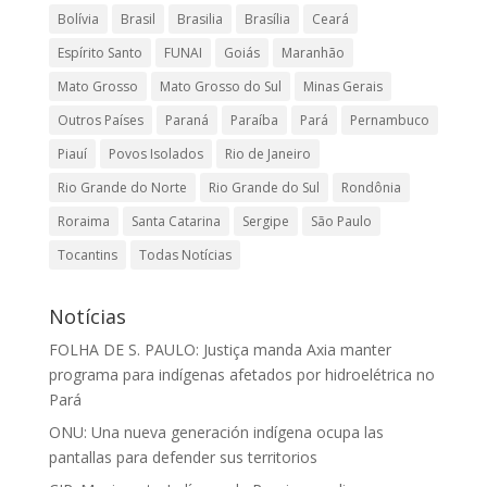
Bolívia
Brasil
Brasilia
Brasília
Ceará
Espírito Santo
FUNAI
Goiás
Maranhão
Mato Grosso
Mato Grosso do Sul
Minas Gerais
Outros Países
Paraná
Paraíba
Pará
Pernambuco
Piauí
Povos Isolados
Rio de Janeiro
Rio Grande do Norte
Rio Grande do Sul
Rondônia
Roraima
Santa Catarina
Sergipe
São Paulo
Tocantins
Todas Notícias
Notícias
FOLHA DE S. PAULO: Justiça manda Axia manter
programa para indígenas afetados por hidroelétrica no
Pará
ONU: Una nueva generación indígena ocupa las
pantallas para defender sus territorios