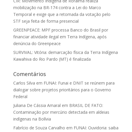
CIR: Movimento Indígena de Roraima realiza
mobilização na BR-174 contra a Lei do Marco
Temporal e exige que a retomada da votação pelo
STF seja feita de forma presencial
GREENPEACE: MPF processa Banco do Brasil por
financiar atividade ilegal em Terra Indígena, após
denúncia do Greenpeace
SURVIVAL: Vitória: demarcação física da Terra Indígena
Kawahiva do Rio Pardo (MT) é finalizada
Comentários
Carlos Silva
em
FUNAI: Funai e DNIT se reúnem para
dialogar sobre projetos prioritários para o Governo
Federal
Juliana De Cássia Amaral
em
BRASIL DE FATO:
Contaminação por mercúrio detectada em aldeias
indígenas na Bolívia
Fabrício de Souza Carvalho
em
FUNAI: Ouvidoria: saiba