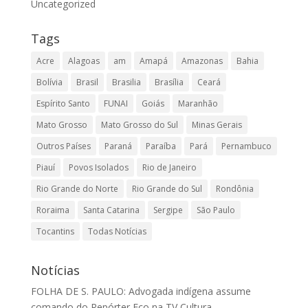
Uncategorized
Tags
Acre
Alagoas
am
Amapá
Amazonas
Bahia
Bolívia
Brasil
Brasilia
Brasília
Ceará
Espírito Santo
FUNAI
Goiás
Maranhão
Mato Grosso
Mato Grosso do Sul
Minas Gerais
Outros Países
Paraná
Paraíba
Pará
Pernambuco
Piauí
Povos Isolados
Rio de Janeiro
Rio Grande do Norte
Rio Grande do Sul
Rondônia
Roraima
Santa Catarina
Sergipe
São Paulo
Tocantins
Todas Notícias
Notícias
FOLHA DE S. PAULO: Advogada indígena assume
comando do Repórter Eco na TV Cultura