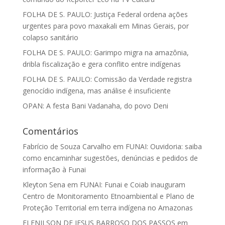
FOLHA DE S. PAULO: Justiça Federal ordena ações
urgentes para povo maxakali em Minas Gerais, por
colapso sanitário
FOLHA DE S. PAULO: Garimpo migra na amazônia,
dribla fiscalização e gera conflito entre indígenas
FOLHA DE S. PAULO: Comissão da Verdade registra
genocídio indígena, mas análise é insuficiente
OPAN: A festa Bani Vadanaha, do povo Deni
Comentários
Fabrício de Souza Carvalho
em
FUNAI: Ouvidoria: saiba
como encaminhar sugestões, denúncias e pedidos de
informação à Funai
Kleyton Sena
em
FUNAI: Funai e Coiab inauguram
Centro de Monitoramento Etnoambiental e Plano de
Proteção Territorial em terra indígena no Amazonas
ELENILSON DE JESUS BARROSO DOS PASSOS
em