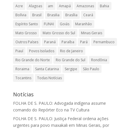
Acre
Alagoas
am
Amapá
Amazonas
Bahia
Bolívia
Brasil
Brasilia
Brasília
Ceará
Espírito Santo
FUNAI
Goiás
Maranhão
Mato Grosso
Mato Grosso do Sul
Minas Gerais
Outros Países
Paraná
Paraíba
Pará
Pernambuco
Piauí
Povos Isolados
Rio de Janeiro
Rio Grande do Norte
Rio Grande do Sul
Rondônia
Roraima
Santa Catarina
Sergipe
São Paulo
Tocantins
Todas Notícias
Notícias
FOLHA DE S. PAULO: Advogada indígena assume
comando do Repórter Eco na TV Cultura
FOLHA DE S. PAULO: Justiça Federal ordena ações
urgentes para povo maxakali em Minas Gerais, por