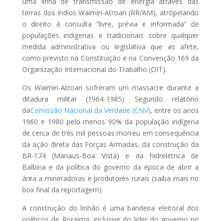
uma linha de transmissão de energia através das
terras dos índios Waimiri-Atroari (RR/AM), atropelando
o direito à consulta “livre, prévia e informada” de
populações indígenas e tradicionais sobre qualquer
medida administrativa ou legislativa que as afete,
como previsto na Constituição e na Convenção 169 da
Organização Internacional do Trabalho (OIT).
Os Waimiri-Atroari sofreram um massacre durante a
ditadura militar (1964-1985). Segundo relatório
da
Comissão Nacional da Verdade (CNV)
, entre os anos
1960 e 1980 pelo menos 90% da população indígena
de cerca de três mil pessoas morreu em consequência
da ação direta das Forças Armadas, da construção da
BR-174 (Manaus-Boa Vista) e da hidrelétrica de
Balbina e da política do governo da época de abrir a
área a mineradoras e produtores rurais (saiba mais no
box final da reportagem).
A construção do linhão é uma bandeira eleitoral dos
políticos de Roraima, inclusive do lider do governo no