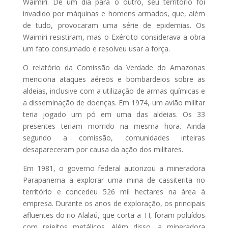
Waimiri. De um dia para o outro, seu território foi
invadido por máquinas e homens armados, que, além
de tudo, provocaram uma série de epidemias. Os
Waimiri resistiram, mas o Exército considerava a obra
um fato consumado e resolveu usar a força.
O relatório da Comissão da Verdade do Amazonas
menciona ataques aéreos e bombardeios sobre as
aldeias, inclusive com a utilização de armas químicas e
a disseminação de doenças. Em 1974, um avião militar
teria jogado um pó em uma das aldeias. Os 33
presentes teriam morrido na mesma hora. Ainda
segundo a comissão, comunidades inteiras
desapareceram por causa da ação dos militares.
Em 1981, o governo federal autorizou a mineradora
Parapanema a explorar uma mina de cassiterita no
território e concedeu 526 mil hectares na área à
empresa. Durante os anos de exploração, os principais
afluentes do rio Alalaú, que corta a TI, foram poluídos
com rejeitos metálicos. Além disso, a mineradora