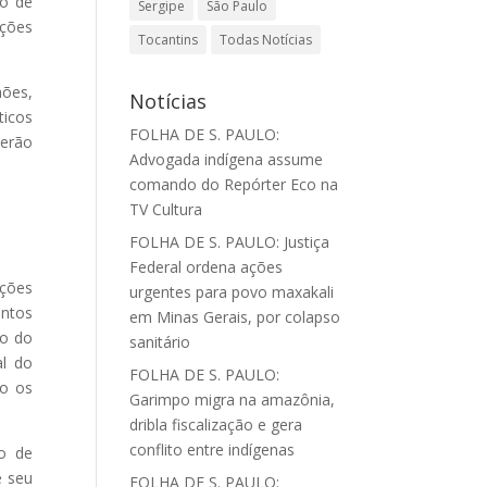
ão de
Sergipe
São Paulo
ações
Tocantins
Todas Notícias
hões,
Notícias
ticos
FOLHA DE S. PAULO:
serão
Advogada indígena assume
comando do Repórter Eco na
TV Cultura
FOLHA DE S. PAULO: Justiça
Federal ordena ações
ações
urgentes para povo maxakali
entos
em Minas Gerais, por colapso
io do
sanitário
al do
FOLHA DE S. PAULO:
mo os
Garimpo migra na amazônia,
dribla fiscalização e gera
conflito entre indígenas
ão de
e seu
FOLHA DE S. PAULO: