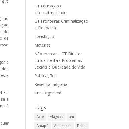
s que
GT Educação e
Interculturalidade
F) no
GT Fronteiras Criminalização
zação
e Cidadania
as do
Legislação
po de
esso
Matérias
Não marcar – GT Direitos
Fundamentais Problemas
gar a
Sociais e Qualidade de Vida
rados
deste
Publicações
Resenha Indígena
nte a
Uncategorized
 se a
ema é
Tags
Acre
Alagoas
am
quer
Amapá
Amazonas
Bahia