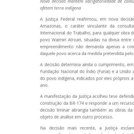
Nova decisão mantém obrigatoriedade de consu
afetem terra indígena
A Justiça Federal reafirmou, em nova decisã
Amazonas, o caráter vinculante da consulta
Internacional do Trabalho, para qualquer obra
povo Waimiri Atroari, situadas na divisa entr
empreendimento não demanda apenas a cons
daquele povo acerca da medida pretendida pelo
A decisão determina ainda o cumprimento, em a
Fundação Nacional do Índio (Funai) e a União 
do povo indígena, indicados por eles próprios a
ano.
A manifestação da Justiça acolheu tese defen
construção da BR-174 e responde a um recurso 
decisão liminar abrangia também as obras da
objeto de análise em outro processo.
Na decisão mais recente, a Justiça escla