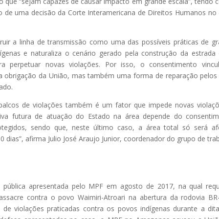
ão que “sejam capazes de causar impacto em grande escala”, tendo
údo de uma decisão da Corte Interamericana de Direitos Humanos no
ruir a linha de transmissão como uma das possíveis práticas de g
ígenas e naturaliza o cenário gerado pela construção da estrada
a perpetuar novas violações. Por isso, o consentimento vincu
ma obrigação da União, mas também uma forma de reparação pelos
sado.
palcos de violações também é um fator que impede novas violaç
tiva futura de atuação do Estado na área depende do consenti
otegidos, sendo que, neste último caso, a área total só será af
dias”, afirma Julio José Araujo Junior, coordenador do grupo de tra
vil pública apresentada pelo MPF em agosto de 2017, na qual req
massacre contra o povo Waimiri-Atroari na abertura da rodovia BR
 de violações praticadas contra os povos indígenas durante a dit