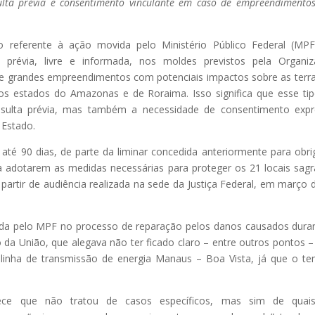
lta prévia e consentimento vinculante em caso de empreendimento
o referente à ação movida pelo Ministério Público Federal (MP
 prévia, livre e informada, nos moldes previstos pela Organi
 de grandes empreendimentos com potenciais impactos sobre as terr
e os estados do Amazonas e de Roraima. Isso significa que esse ti
ulta prévia, mas também a necessidade de consentimento expr
 Estado.
té 90 dias, de parte da liminar concedida anteriormente para obri
a adotarem as medidas necessárias para proteger os 21 locais sag
 partir de audiência realizada na sede da Justiça Federal, em março 
dida pelo MPF no processo de reparação pelos danos causados dura
da União, que alegava não ter ficado claro – entre outros pontos –
 linha de transmissão de energia Manaus – Boa Vista, já que o t
rece que não tratou de casos específicos, mas sim de quais