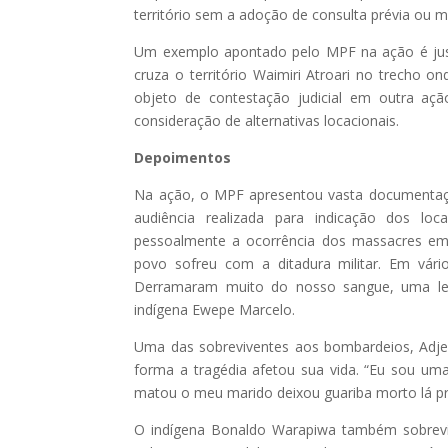
território sem a adoção de consulta prévia o
Um exemplo apontado pelo MPF na ação é just
cruza o território Waimiri Atroari no trecho on
objeto de contestação judicial em outra açã
consideração de alternativas locacionais.
Depoimentos
Na ação, o MPF apresentou vasta documentação
audiência realizada para indicação dos loc
pessoalmente a ocorrência dos massacres em 
povo sofreu com a ditadura militar. Em vár
Derramaram muito do nosso sangue, uma lemb
indígena Ewepe Marcelo.
Uma das sobreviventes aos bombardeios, Adje 
forma a tragédia afetou sua vida. “Eu sou 
matou o meu marido deixou guariba morto lá pró
O indígena Bonaldo Warapiwa também sobreviv