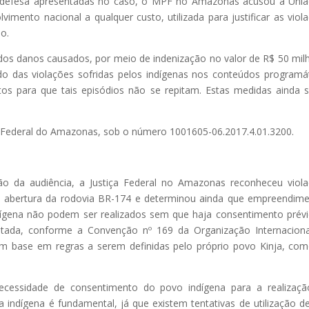
 de defesa apresentadas no caso, o MPF no Amazonas acusou a Uni
mento nacional a qualquer custo, utilizada para justificar as viol
o.
dos danos causados, por meio de indenização no valor de R$ 50 mil
udo das violações sofridas pelos indígenas nos conteúdos programá
tos para que tais episódios não se repitam. Estas medidas ainda 
ra Federal do Amazonas, sob o número 1001605-06.2017.4.01.3200.
ção da audiência, a Justiça Federal no Amazonas reconheceu viol
da abertura da rodovia BR-174 e determinou ainda que empreendim
dígena não podem ser realizados sem que haja consentimento prév
ltada, conforme a Convenção nº 169 da Organização Internacion
com base em regras a serem definidas pelo próprio povo Kinja, co
necessidade de consentimento do povo indígena para a realizaç
ndígena é fundamental, já que existem tentativas de utilização d