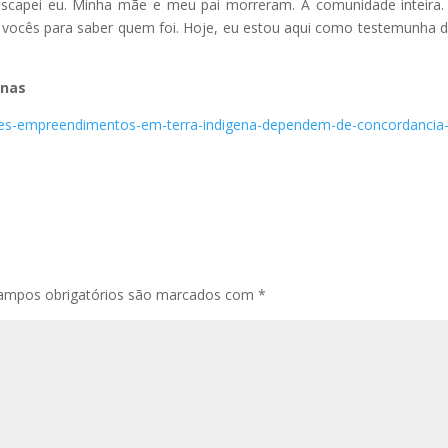
 escapei eu. Minha mãe e meu pai morreram. A comunidade inteira
ir vocês para saber quem foi. Hoje, eu estou aqui como testemunha 
onas
ndes-empreendimentos-em-terra-indigena-dependem-de-concordancia
ampos obrigatórios são marcados com
*