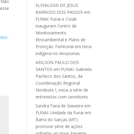
. Não
ELENILSON DE JESUS
desse
BARROSO DOS PASSOS
em
FUNAI: Funai e Coiab
inauguram Centro de
Monitoramento
-dos-
Etnoambiental e Plano de
Proteção Territorial em terra
indígena no Amazonas
ARILSON PAULO DOS
SANTOS
em
FUNAI: Gabriela
Pacheco dos Santos, da
Coordenação Regional
Nordeste I, inicia a série de
entrevistas com servidores
Sandra Faria de Siwueira
em
FUNAI: Unidade da Funai em
Barra do Garças (MT)
promove série de ações
voltadas ao povo Xavante