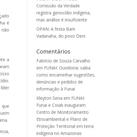
Comissão da Verdade
registra genocídio indígena,
açado
mas análise é insuficiente
nha é
OPAN: A festa Bani
a não
Vadanaha, do povo Deni
Comentários
nte a
Fabrício de Souza Carvalho
maram
em
FUNAI: Ouvidoria: saiba
nosso
como encaminhar sugestões,
ídio.
denúncias e pedidos de
líder
informação à Funai
Kleyton Sena
em
FUNAI:
Funai e Coiab inauguram
e que
Centro de Monitoramento
 Quem
Etnoambiental e Plano de
ena.
Proteção Territorial em terra
ncia,
indígena no Amazonas