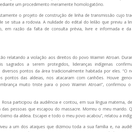
u mediante um procedimento meramente homologatório.
amente o projeto de construção de linha de transmissão cujo tr
de se situa a rodovia. A nulidade do edital do leilão que previu a li
o, em razão da falta de consulta prévia, livre e informada e d
 relatando a violação aos direitos do povo Waimiri Atroari. Dura
ais sagrados a serem protegidos, lideranças indígenas confir
diversos pontos da área tradicionalmente habitada por eles. “O 
ios pontos das aldeias, nos atacaram com canhões. Houve genoc
rança muito triste para o povo Waimiri Atroari”, confirmou o 
Rosa participou da audiência e contou, em sua língua materna, d
uma das pessoas que escapou do massacre. Morreu o meu marido.
ximo da aldeia. Escapei e todo o meu povo acabou”, relatou a indíg
eu a um dos ataques que dizimou toda a sua família e, na audiê