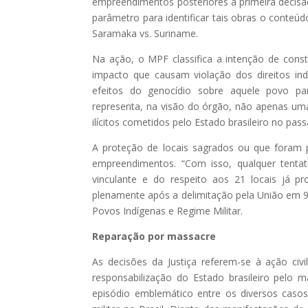
empreendimentos posteriores à primeira decis
parâmetro para identificar tais obras o conte
Saramaka vs. Suriname.
Na ação, o MPF classifica a intenção de const
impacto que causam violação dos direitos ind
efeitos do genocídio sobre aquele povo par
representa, na visão do órgão, não apenas u
ilícitos cometidos pelo Estado brasileiro no pas
A proteção de locais sagrados ou que foram 
empreendimentos. “Com isso, qualquer tenta
vinculante e do respeito aos 21 locais já pr
plenamente após a delimitação pela União em 90 
Povos Indígenas e Regime Militar.
Reparação por massacre
As decisões da Justiça referem-se à ação ci
responsabilização do Estado brasileiro pelo 
episódio emblemático entre os diversos casos