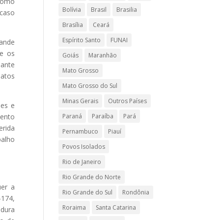
 como
Bolívia
Brasil
Brasilia
 caso
Brasília
Ceará
Espírito Santo
FUNAI
rande
 e os
Goiás
Maranhão
lante
Mato Grosso
 atos
Mato Grosso do Sul
Minas Gerais
Outros Países
ões e
Paraná
Paraíba
Pará
mento
erida
Pernambuco
Piauí
balho
Povos Isolados
Rio de Janeiro
Rio Grande do Norte
uer a
Rio Grande do Sul
Rondônia
-174,
Roraima
Santa Catarina
adura