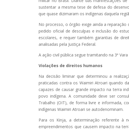
militar no Brasil. Diante das manifestações
sustentar a mesma tese de defesa do desenvolvi
que quase dizimaram os indígenas daquela regiã
No processo, o órgão exige ainda a reparação 
pedido oficial de desculpas e inclusão do est
escolares, e requer também garantias de direi
analisadas pela Justiça Federal.
A ação civil pública segue tramitando na 3ª Va
Violações de direitos humanos
Na decisão liminar que determinou a realiza
praticadas contra os Waimiri Atroari quando 
capazes de causar grande impacto na terra in
povo indígena. A comunidade deve ser consu
Trabalho (OIT), de forma livre e informada, 
indígenas Waimiri Atroari se autodenominam.
Para os Kinja, a determinação referente à 
empreendimentos que causem impacto na terra i