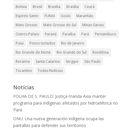
Bolívia
Brasil
Brasilia
Brasília
Ceará
Espírito Santo
FUNAI
Goiás
Maranhão
Mato Grosso
Mato Grosso do Sul
Minas Gerais
Outros Países
Paraná
Paraíba
Pará
Pernambuco
Piauí
Povos Isolados
Rio de Janeiro
Rio Grande do Norte
Rio Grande do Sul
Rondônia
Roraima
Santa Catarina
Sergipe
São Paulo
Tocantins
Todas Notícias
Notícias
FOLHA DE S. PAULO: Justiça manda Axia manter
programa para indígenas afetados por hidroelétrica no
Pará
ONU: Una nueva generación indígena ocupa las
pantallas para defender sus territorios