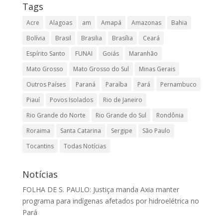
Tags
Acre
Alagoas
am
Amapá
Amazonas
Bahia
Bolívia
Brasil
Brasilia
Brasília
Ceará
Espírito Santo
FUNAI
Goiás
Maranhão
Mato Grosso
Mato Grosso do Sul
Minas Gerais
Outros Países
Paraná
Paraíba
Pará
Pernambuco
Piauí
Povos Isolados
Rio de Janeiro
Rio Grande do Norte
Rio Grande do Sul
Rondônia
Roraima
Santa Catarina
Sergipe
São Paulo
Tocantins
Todas Notícias
Notícias
FOLHA DE S. PAULO: Justiça manda Axia manter
programa para indígenas afetados por hidroelétrica no
Pará