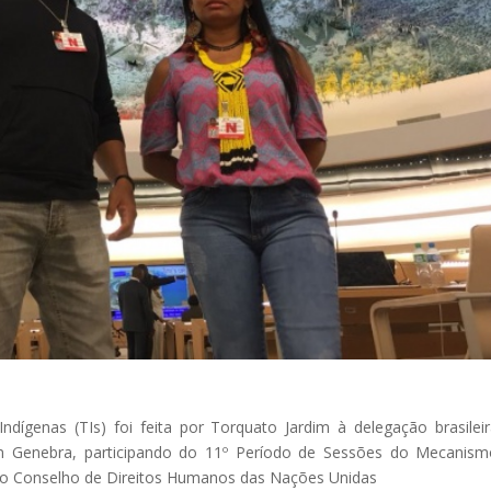
dígenas (TIs) foi feita por Torquato Jardim à delegação brasilei
em Genebra, participando do 11º Período de Sessões do Mecanis
 no Conselho de Direitos Humanos das Nações Unidas