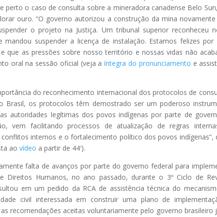
e perto o caso de consulta sobre a mineradora canadense Belo Sun
explorar ouro. “O governo autorizou a construção da mina novament
spender o projeto na Justiça. Um tribunal superior reconheceu 
e mandou suspender a licença de instalação. Estamos felizes por
e que as pressões sobre nosso território e nossas vidas não aca
o oral na sessão oficial (veja a
íntegra do pronunciamento
e assis
mportância do reconhecimento internacional dos protocolos de consu
No Brasil, os protocolos têm demostrado ser um poderoso instru
as autoridades legítimas dos povos indígenas por parte de gover
 vem facilitando processos de atualização de regras interna
onflitos internos e o fortalecimento político dos povos indígenas”, 
sta ao
vídeo
a partir de 44′).
amente falta de avanços por parte do governo federal para implem
e Direitos Humanos, no ano passado, durante o 3º Ciclo de Re
 resultou em um pedido da RCA de assistência técnica do mecanis
iedade civil interessada em construir uma plano de implementa
 as recomendações aceitas voluntariamente pelo governo brasileiro 