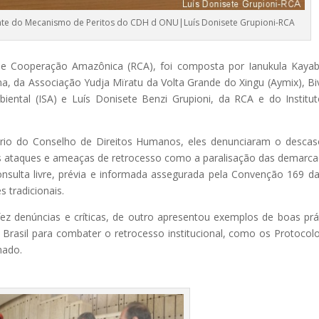
idente do Mecanismo de Peritos do CDH d ONU|Luís Donisete Grupioni-RCA
 de Cooperação Amazônica (RCA), foi composta por Ianukula Kayab
una, da Associação Yudja Mïratu da Volta Grande do Xingu (Aymix), Bi
iental (ISA) e Luís Donisete Benzi Grupioni, da RCA e do Institu
ário do Conselho de Direitos Humanos, eles denunciaram o desca
, os ataques e ameaças de retrocesso como a paralisação das demarc
nsulta livre, prévia e informada assegurada pela Convenção 169 d
 tradicionais.
fez denúncias e críticas, de outro apresentou exemplos de boas prá
rasil para combater o retrocesso institucional, como os Protocol
mado.