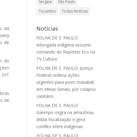
Sergipe
São Paulo
Tocantins
Todas Notícias
Notícias
i, da
viany
FOLHA DE S. PAULO:
to de
Advogada indígena assume
comando do Repórter Eco na
TV Cultura
so do
ações
FOLHA DE S. PAULO: Justiça
a OIT
Federal ordena ações
urgentes para povo maxakali
em Minas Gerais, por colapso
ticas
sanitário
os de
FOLHA DE S. PAULO:
Garimpo migra na amazônia,
dribla fiscalização e gera
conflito entre indígenas
FOLHA DE S. PAULO: