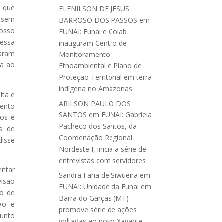
, que
ELENILSON DE JESUS
e sem
BARROSO DOS PASSOS
em
nosso
FUNAI: Funai e Coiab
 essa
inauguram Centro de
baram
Monitoramento
ta ao
Etnoambiental e Plano de
Proteção Territorial em terra
indígena no Amazonas
lta e
ARILSON PAULO DOS
mento
SANTOS
em
FUNAI: Gabriela
nos e
Pacheco dos Santos, da
s de
Coordenação Regional
disse
Nordeste I, inicia a série de
entrevistas com servidores
entar
Sandra Faria de Siwueira
em
visão
FUNAI: Unidade da Funai em
mo de
Barra do Garças (MT)
ção e
promove série de ações
junto
voltadas ao povo Xavante