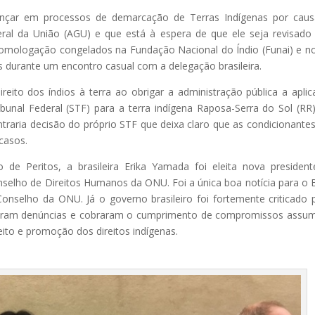
ançar em processos de demarcação de Terras Indígenas por cau
ral da União (AGU) e que está à espera de que ele seja revisado
omologação congelados na Fundação Nacional do Índio (Funai) e n
as durante um encontro casual com a delegação brasileira.
eito dos índios à terra ao obrigar a administração pública a aplic
bunal Federal (STF) para a terra indígena Raposa-Serra do Sol (RR
ntraria decisão do próprio STF que deixa claro que as condicionante
casos.
de Peritos, a brasileira Erika Yamada foi eleita nova presiden
selho de Direitos Humanos da ONU. Foi a única boa notícia para o B
Conselho da ONU. Já o governo brasileiro foi fortemente criticado 
fizeram denúncias e cobraram o cumprimento de compromissos assu
eito e promoção dos direitos indígenas.