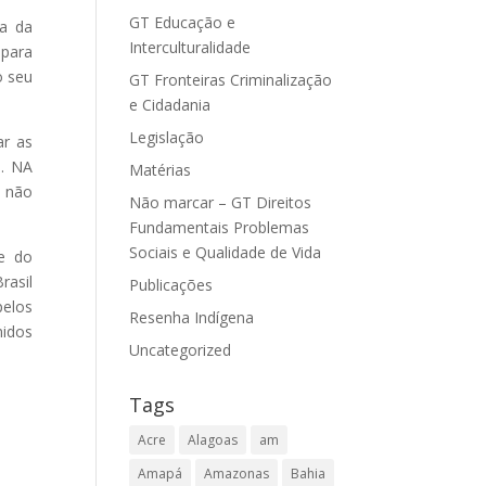
GT Educação e
sa da
Interculturalidade
 para
o seu
GT Fronteiras Criminalização
e Cidadania
Legislação
ar as
). NA
Matérias
s não
Não marcar – GT Direitos
Fundamentais Problemas
Sociais e Qualidade de Vida
te do
rasil
Publicações
pelos
Resenha Indígena
midos
Uncategorized
Tags
Acre
Alagoas
am
Amapá
Amazonas
Bahia