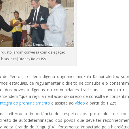
orquato Jardim conversa com delegação
brasileira|Biviany Rojas-ISA
 Peritos, o líder indígena xinguano Ianukula Kaiabi alertou sob
ernos estaduais, de regulamentar o direito de consulta e o consenti
o dos povos indígenas ou comunidades tradicionais. Ianukula rei
 entendem “que a regulamentação do direito de consulta e consenti
íntegra do pronunciamento
e assista ao
vídeo
a partir de 1:22′)
na reiterou a importância do respeito aos protocolos de cons
direito de autodeterminação dos povos que deve ter reconhecime
a Volta Grande do Xingu (PA), fortemente impactada pela hidrelétri