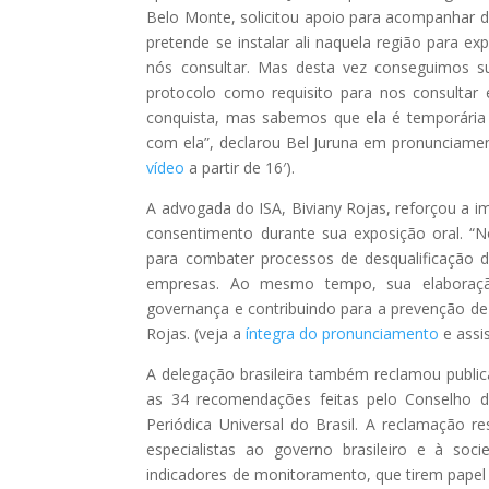
Belo Monte, solicitou apoio para acompanhar d
pretende se instalar ali naquela região para 
nós consultar. Mas desta vez conseguimos su
protocolo como requisito para nos consultar 
conquista, mas sabemos que ela é temporária 
com ela”, declarou Bel Juruna em pronunciament
vídeo
a partir de 16′).
A advogada do ISA, Biviany Rojas, reforçou a i
consentimento durante sua exposição oral. “
para combater processos de desqualificação d
empresas. Ao mesmo tempo, sua elaboração,
governança e contribuindo para a prevenção de c
Rojas. (veja a
íntegra do pronunciamento
e assi
A delegação brasileira também reclamou public
as 34 recomendações feitas pelo Conselho d
Periódica Universal do Brasil. A reclamação
especialistas ao governo brasileiro e à soc
indicadores de monitoramento, que tirem papel