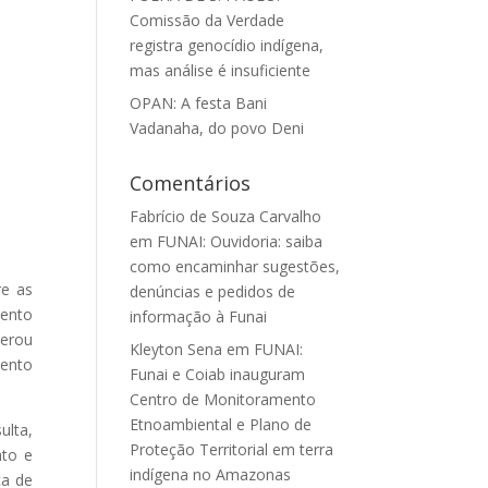
Comissão da Verdade
registra genocídio indígena,
mas análise é insuficiente
OPAN: A festa Bani
Vadanaha, do povo Deni
Comentários
Fabrício de Souza Carvalho
em
FUNAI: Ouvidoria: saiba
como encaminhar sugestões,
re as
denúncias e pedidos de
mento
informação à Funai
terou
Kleyton Sena
em
FUNAI:
mento
Funai e Coiab inauguram
Centro de Monitoramento
Etnoambiental e Plano de
ulta,
Proteção Territorial em terra
nto e
indígena no Amazonas
ca de