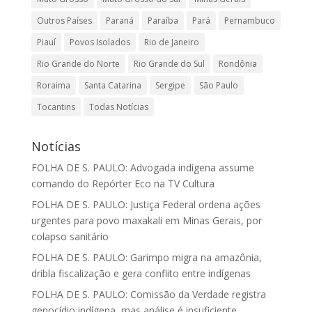
Outros Países
Paraná
Paraíba
Pará
Pernambuco
Piauí
Povos Isolados
Rio de Janeiro
Rio Grande do Norte
Rio Grande do Sul
Rondônia
Roraima
Santa Catarina
Sergipe
São Paulo
Tocantins
Todas Notícias
Notícias
FOLHA DE S. PAULO: Advogada indígena assume
comando do Repórter Eco na TV Cultura
FOLHA DE S. PAULO: Justiça Federal ordena ações
urgentes para povo maxakali em Minas Gerais, por
colapso sanitário
FOLHA DE S. PAULO: Garimpo migra na amazônia,
dribla fiscalização e gera conflito entre indígenas
FOLHA DE S. PAULO: Comissão da Verdade registra
genocídio indígena, mas análise é insuficiente