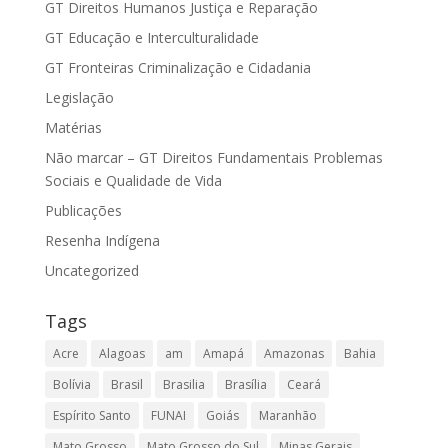
GT Direitos Humanos Justiça e Reparação
GT Educação e Interculturalidade
GT Fronteiras Criminalização e Cidadania
Legislação
Matérias
Não marcar – GT Direitos Fundamentais Problemas
Sociais e Qualidade de Vida
Publicações
Resenha Indígena
Uncategorized
Tags
Acre
Alagoas
am
Amapá
Amazonas
Bahia
Bolívia
Brasil
Brasilia
Brasília
Ceará
Espírito Santo
FUNAI
Goiás
Maranhão
Mato Grosso
Mato Grosso do Sul
Minas Gerais