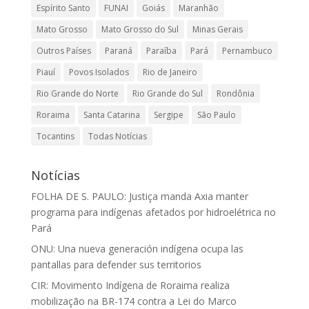
Espírito Santo
FUNAI
Goiás
Maranhão
Mato Grosso
Mato Grosso do Sul
Minas Gerais
Outros Países
Paraná
Paraíba
Pará
Pernambuco
Piauí
Povos Isolados
Rio de Janeiro
Rio Grande do Norte
Rio Grande do Sul
Rondônia
Roraima
Santa Catarina
Sergipe
São Paulo
Tocantins
Todas Notícias
Notícias
FOLHA DE S. PAULO: Justiça manda Axia manter
programa para indígenas afetados por hidroelétrica no
Pará
ONU: Una nueva generación indígena ocupa las
pantallas para defender sus territorios
CIR: Movimento Indígena de Roraima realiza
mobilização na BR-174 contra a Lei do Marco