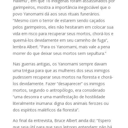
Haximu”, em que 16 indígenas foram assassinados por
garimpeiros, mostra a importância inegociável que o
povo Yanomami dá aos seus rituais funerários.
“Mesmo com o terror de estarem sendo caçados
pelos garimpeiros, eles não hesitaram em colocar sua
vida em risco para recuperar seus mortos, chorá-los e
queimá-los devidamente em seu caminho de fuga”,
lembra Albert. “Para os Yanomami, mais vale a pena
morrer do que deixar seus mortos sem sepultura.”
Nas guerras antigas, os Yanomami sempre davam
uma trégua para que as mulheres dos seus inimigos
pudessem recuperar seus mortos na floresta e chorá-
los devidamente. Fazer “desaparecer” os inimigos
mortos, segundo o antropólogo, era considerado
“uma desonra e uma manifestação de hostilidade
literalmente inumana: digna dos animais ferozes ou
dos espíritos maléficos da floresta”.
Ao final da entrevista, Bruce Albert ainda diz: “Espero
que seja útil para que seus leitores entendam: não há