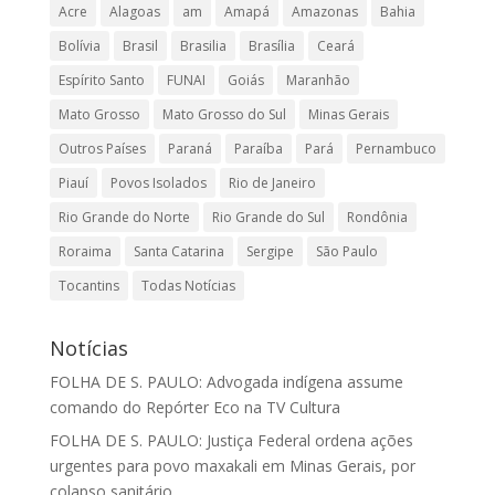
Acre
Alagoas
am
Amapá
Amazonas
Bahia
Bolívia
Brasil
Brasilia
Brasília
Ceará
Espírito Santo
FUNAI
Goiás
Maranhão
Mato Grosso
Mato Grosso do Sul
Minas Gerais
Outros Países
Paraná
Paraíba
Pará
Pernambuco
Piauí
Povos Isolados
Rio de Janeiro
Rio Grande do Norte
Rio Grande do Sul
Rondônia
Roraima
Santa Catarina
Sergipe
São Paulo
Tocantins
Todas Notícias
Notícias
FOLHA DE S. PAULO: Advogada indígena assume
comando do Repórter Eco na TV Cultura
FOLHA DE S. PAULO: Justiça Federal ordena ações
urgentes para povo maxakali em Minas Gerais, por
colapso sanitário