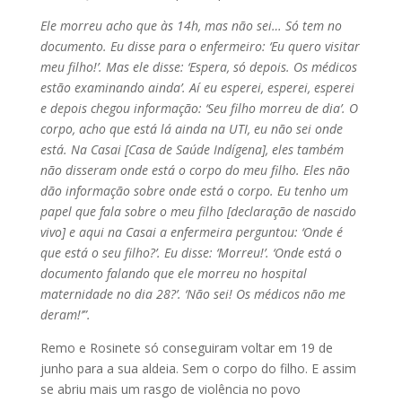
Ele morreu acho que às 14h, mas não sei… Só tem no
documento. Eu disse para o enfermeiro: ‘Eu quero visitar
meu filho!’. Mas ele disse: ‘Espera, só depois. Os médicos
estão examinando ainda’. Aí eu esperei, esperei, esperei
e depois chegou informação: ‘Seu filho morreu de dia’. O
corpo, acho que está lá ainda na UTI, eu não sei onde
está. Na Casai [Casa de Saúde Indígena], eles também
não disseram onde está o corpo do meu filho. Eles não
dão informação sobre onde está o corpo. Eu tenho um
papel que fala sobre o meu filho [declaração de nascido
vivo] e aqui na Casai a enfermeira perguntou: ‘Onde é
que está o seu filho?’. Eu disse: ‘Morreu!’. ‘Onde está o
documento falando que ele morreu no hospital
maternidade no dia 28?’. ‘Não sei! Os médicos não me
deram!’”.
Remo e Rosinete só conseguiram voltar em 19 de
junho para a sua aldeia. Sem o corpo do filho. E assim
se abriu mais um rasgo de violência no povo