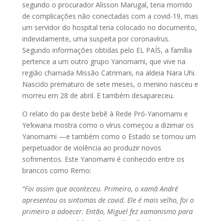
segundo o procurador Alisson Marugal, teria morrido
de complicações não conectadas com a covid-19, mas
um servidor do hospital teria colocado no documento,
indevidamente, uma suspeita por coronavírus.
Segundo informações obtidas pelo EL PAÍS, a família
pertence a um outro grupo Yanomami, que vive na
região chamada Missão Catrimani, na aldeia Nara Uhi.
Nascido prematuro de sete meses, o menino nasceu e
morreu em 28 de abril. E também desapareceu.
O relato do pai deste bebê à Rede Pró-Yanomami e
Ye’kwana mostra como o vírus começou a dizimar os
Yanomami —e também como o Estado se tornou um
perpetuador de violência ao produzir novos
sofrimentos. Este Yanomami é conhecido entre os
brancos como Remo:
“Foi assim que aconteceu. Primeiro, o xamã André
apresentou os sintomas de covid. Ele é mais velho, foi o
primeiro a adoecer. Então, Miguel fez xamanismo para