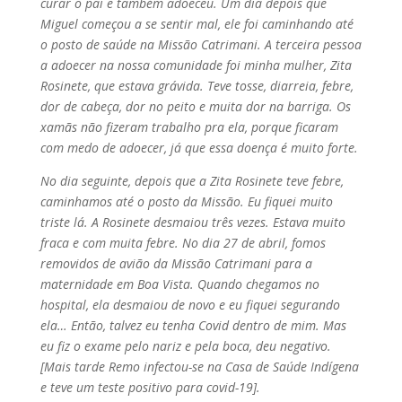
curar o pai e também adoeceu. Um dia depois que
Miguel começou a se sentir mal, ele foi caminhando até
o posto de saúde na Missão Catrimani. A terceira pessoa
a adoecer na nossa comunidade foi minha mulher, Zita
Rosinete, que estava grávida. Teve tosse, diarreia, febre,
dor de cabeça, dor no peito e muita dor na barriga. Os
xamãs não fizeram trabalho pra ela, porque ficaram
com medo de adoecer, já que essa doença é muito forte.
No dia seguinte, depois que a Zita Rosinete teve febre,
caminhamos até o posto da Missão. Eu fiquei muito
triste lá. A Rosinete desmaiou três vezes. Estava muito
fraca e com muita febre. No dia 27 de abril, fomos
removidos de avião da Missão Catrimani para a
maternidade em Boa Vista. Quando chegamos no
hospital, ela desmaiou de novo e eu fiquei segurando
ela… Então, talvez eu tenha Covid dentro de mim. Mas
eu fiz o exame pelo nariz e pela boca, deu negativo.
[Mais tarde Remo infectou-se na Casa de Saúde Indígena
e teve um teste positivo para covid-19].