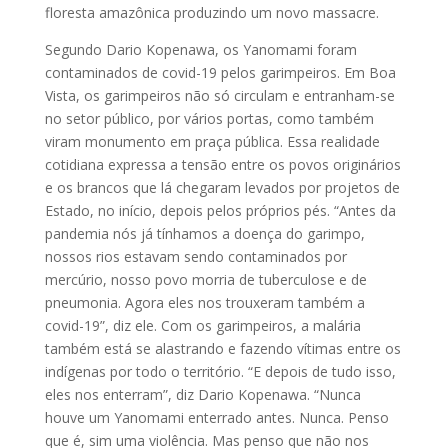
floresta amazônica produzindo um novo massacre.
Segundo Dario Kopenawa, os Yanomami foram
contaminados de covid-19 pelos garimpeiros. Em Boa
Vista, os garimpeiros não só circulam e entranham-se
no setor público, por vários portas, como também
viram monumento em praça pública. Essa realidade
cotidiana expressa a tensão entre os povos originários
e os brancos que lá chegaram levados por projetos de
Estado, no início, depois pelos próprios pés. “Antes da
pandemia nós já tínhamos a doença do garimpo,
nossos rios estavam sendo contaminados por
mercúrio, nosso povo morria de tuberculose e de
pneumonia. Agora eles nos trouxeram também a
covid-19”, diz ele. Com os garimpeiros, a malária
também está se alastrando e fazendo vítimas entre os
indígenas por todo o território. “E depois de tudo isso,
eles nos enterram”, diz Dario Kopenawa. “Nunca
houve um Yanomami enterrado antes. Nunca. Penso
que é, sim uma violência. Mas penso que não nos