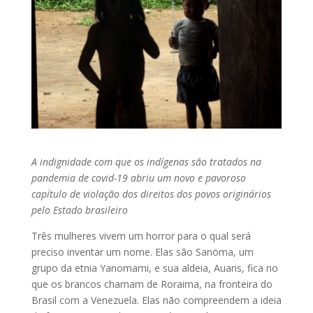
A indignidade com que os indígenas são tratados na
pandemia de covid-19 abriu um novo e pavoroso
capítulo de violação dos direitos dos povos originários
pelo Estado brasileiro
Três mulheres vivem um horror para o qual será
preciso inventar um nome. Elas são Sanöma, um
grupo da etnia Yanomami, e sua aldeia, Auaris, fica no
que os brancos chamam de Roraima, na fronteira do
Brasil com a Venezuela. Elas não compreendem a ideia