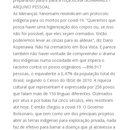
preparando para ir para a roça.SÍLVIA GUIMARÃES /
ARQUIVO PESSOAL
As lideranças Yanomami reivindicam um protocolo
indígena para os mortos por covid-19. “Queremos que
possa haver uma higienização dos corpos ou, se isso
não for possível, que eles sejam cremados. Então
poderemos levar as cinzas para as aldeias”, diz Dario
Kopenawa. Não há crematório em Boa Vista. E parece
também não haver vontade de compreender o drama
dos indígenas numa sociedade em que impera o
racismo contra os povos originários —896.917
pessoas, o equivalente a 0,47% da população total do
Brasil, segundo o Censo do IBGE de 2010. A riqueza
cultural que representam é expressada por 256 povos
que falam mais de 150 línguas diferentes. Dizimados
por vírus e por balas há cinco séculos, eles resistiram
até hoje. E então chegou a covid-19. O Governo
Bolsonaro, que tem como um dos principais projetos
abrir as terras indígenas para exploração privada, nada
faz de efetivo para barrar a doença que já atravessa a