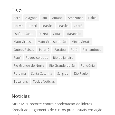
Tags
Acre
Alagoas
am
Amapá
Amazonas
Bahia
Bolívia
Brasil
Brasilia
Brasília
Ceará
Espírito Santo
FUNAI
Goiás
Maranhão
Mato Grosso
Mato Grosso do Sul
Minas Gerais
Outros Países
Paraná
Paraíba
Pará
Pernambuco
Piauí
Povos Isolados
Rio de Janeiro
Rio Grande do Norte
Rio Grande do Sul
Rondônia
Roraima
Santa Catarina
Sergipe
São Paulo
Tocantins
Todas Notícias
Notícias
MPF: MPF recorre contra condenação de líderes
Krenak ao pagamento de custos processuais em ação