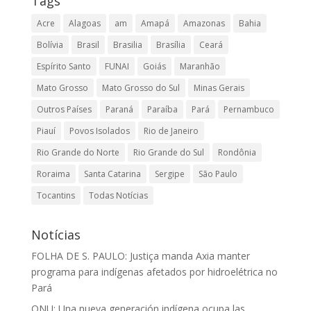
Tags
Acre
Alagoas
am
Amapá
Amazonas
Bahia
Bolívia
Brasil
Brasilia
Brasília
Ceará
Espírito Santo
FUNAI
Goiás
Maranhão
Mato Grosso
Mato Grosso do Sul
Minas Gerais
Outros Países
Paraná
Paraíba
Pará
Pernambuco
Piauí
Povos Isolados
Rio de Janeiro
Rio Grande do Norte
Rio Grande do Sul
Rondônia
Roraima
Santa Catarina
Sergipe
São Paulo
Tocantins
Todas Notícias
Notícias
FOLHA DE S. PAULO: Justiça manda Axia manter
programa para indígenas afetados por hidroelétrica no
Pará
ONU: Una nueva generación indígena ocupa las