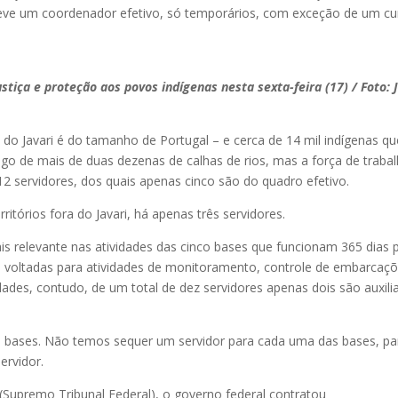
a teve um coordenador efetivo, só temporários, com exceção de um cu
stiça e proteção aos povos indígenas nesta sexta-feira (17) / Foto: 
e do Javari é do tamanho de Portugal – e cerca de 14 mil indígenas qu
ngo de mais de duas dezenas de calhas de rios, mas a força de traba
 12 servidores, dos quais apenas cinco são do quadro efetivo.
ritórios fora do Javari, há apenas três servidores.
ais relevante nas atividades das cinco bases que funcionam 365 dias 
ari voltadas para atividades de monitoramento, controle de embarcaç
nidades, contudo, de um total de dez servidores apenas dois são auxili
co bases. Não temos sequer um servidor para cada uma das bases, pa
ervidor.
Supremo Tribunal Federal), o governo federal contratou