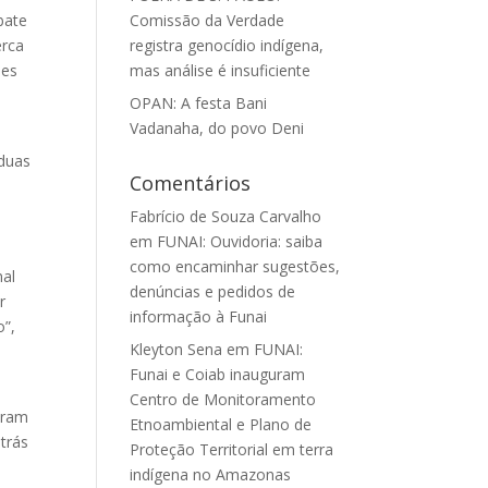
bate
Comissão da Verdade
erca
registra genocídio indígena,
ões
mas análise é insuficiente
OPAN: A festa Bani
Vadanaha, do povo Deni
 duas
Comentários
Fabrício de Souza Carvalho
em
FUNAI: Ouvidoria: saiba
como encaminhar sugestões,
nal
denúncias e pedidos de
r
informação à Funai
o”,
Kleyton Sena
em
FUNAI:
Funai e Coiab inauguram
Centro de Monitoramento
aram
Etnoambiental e Plano de
trás
Proteção Territorial em terra
indígena no Amazonas