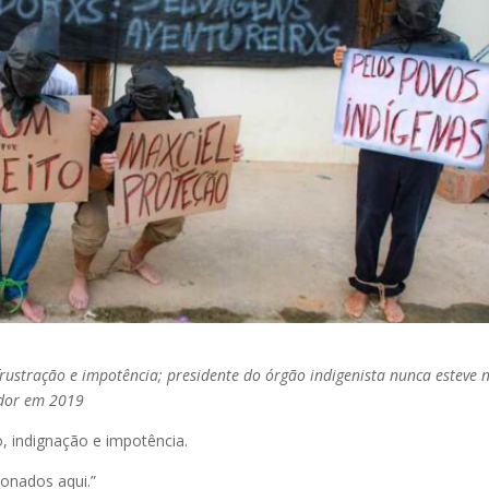
frustração e impotência; presidente do órgão indigenista nunca esteve 
ador em 2019
, indignação e impotência.
onados aqui.”