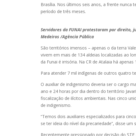
Brasília. Nos últimos seis anos, a frente nunc
período de três meses.
Servidores da FUNAI protestaram por direito, ju
Medeiros /Agência Pública
São territórios imensos – apenas o da terra Val
vivem em mais de 134 aldeias localizadas ao lo
da Funai é irrisória. Na CR de Atalaia há apenas
Para atender 7 mil indígenas de outros quatro ter
O auxiliar de indigenismo deveria ser o cargo m
ano e 24 horas por dia dentro do território Jav
fiscalização de ilícitos ambientais. Nas cinco u
de indigenismo.
“Temos dois auxiliares especializados para cin
se ter ideia do nível da precariedade”, disse um s
Recentemente pressionado por decisão do STF (