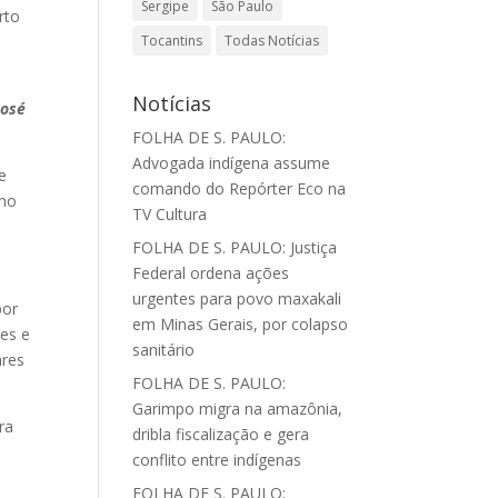
Sergipe
São Paulo
rto
Tocantins
Todas Notícias
Notícias
José
FOLHA DE S. PAULO:
Advogada indígena assume
e
comando do Repórter Eco na
lho
TV Cultura
FOLHA DE S. PAULO: Justiça
Federal ordena ações
urgentes para povo maxakali
por
em Minas Gerais, por colapso
ões e
sanitário
ares
FOLHA DE S. PAULO:
Garimpo migra na amazônia,
ra
dribla fiscalização e gera
conflito entre indígenas
FOLHA DE S. PAULO: