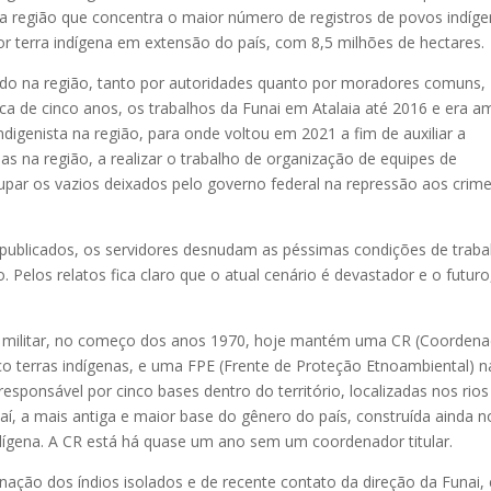
a região que concentra o maior número de registros de povos indíg
 terra indígena em extensão do país, com 8,5 milhões de hectares.
cido na região, tanto por autoridades quanto por moradores comuns,
rca de cinco anos, os trabalhos da Funai em Atalaia até 2016 e era a
digenista na região, para onde voltou em 2021 a fim de auxiliar a
as na região, a realizar o trabalho de organização de equipes de
cupar os vazios deixados pelo governo federal na repressão aos crim
publicados, os servidores desnudam as péssimas condições de traba
ico. Pelos relatos fica claro que o atual cenário é devastador e o futuro
ra militar, no começo dos anos 1970, hoje mantém uma CR (Coorden
co terras indígenas, e uma FPE (Frente de Proteção Etnoambiental) n
responsável por cinco bases dentro do território, localizadas nos rios
quaí, a mais antiga e maior base do gênero do país, construída ainda n
dígena. A CR está há quase um ano sem um coordenador titular.
nação dos índios isolados e de recente contato da direção da Funai,