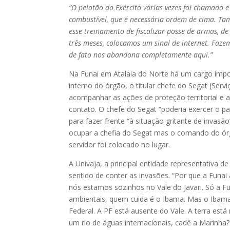
“O pelotão do Exército várias vezes foi chamado e
combustível, que é necessária ordem de cima. Ta
esse treinamento de fiscalizar posse de armas, 
três meses, colocamos um sinal de internet. Faze
de fato nos abandona completamente aqui.”
Na Funai em Atalaia do Norte há um cargo imp
interno do órgão, o titular chefe do Segat (Serv
acompanhar as ações de proteção territorial e 
contato. O chefe do Segat “poderia exercer o pa
para fazer frente “à situação gritante de invasã
ocupar a chefia do Segat mas o comando do ór
servidor foi colocado no lugar.
A Univaja, a principal entidade representativa 
sentido de conter as invasões. “Por que a Funa
nós estamos sozinhos no Vale do Javari. Só a Fu
ambientais, quem cuida é o Ibama. Mas o Ibama 
Federal. A PF está ausente do Vale. A terra está 
um rio de águas internacionais, cadê a Marinha