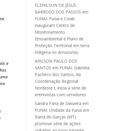
ELENILSON DE JESUS
BARROSO DOS PASSOS
em
noa
FUNAI: Funai e Coiab
inauguram Centro de
Monitoramento
Etnoambiental e Plano de
Proteção Territorial em terra
indígena no Amazonas
ARILSON PAULO DOS
ais e
SANTOS
em
FUNAI: Gabriela
nhos
Pacheco dos Santos, da
 uma
Coordenação Regional
uma
Nordeste I, inicia a série de
entrevistas com servidores
Sandra Faria de Siwueira
em
FUNAI: Unidade da Funai em
e
Barra do Garças (MT)
o
promove série de ações
voltadas ao povo Xavante