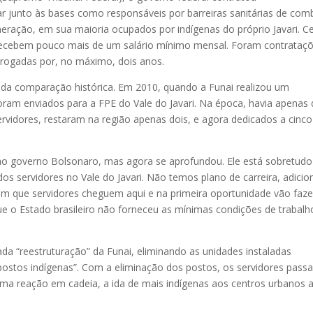
r junto às bases como responsáveis por barreiras sanitárias de com
eração, em sua maioria ocupados por indígenas do próprio Javari. C
 recebem pouco mais de um salário mínimo mensal. Foram contrataç
rogadas por, no máximo, dois anos.
r da comparação histórica. Em 2010, quando a Funai realizou um
foram enviados para a FPE do Vale do Javari. Na época, havia apenas
vidores, restaram na região apenas dois, e agora dedicados a cinco
or ao governo Bolsonaro, mas agora se aprofundou. Ele está sobretudo
os servidores no Vale do Javari. Não temos plano de carreira, adicio
 com que servidores cheguem aqui e na primeira oportunidade vão faze
ue o Estado brasileiro não forneceu as mínimas condições de trabalh
a “reestruturação” da Funai, eliminando as unidades instaladas
postos indígenas”. Com a eliminação dos postos, os servidores pass
ma reação em cadeia, a ida de mais indígenas aos centros urbanos a