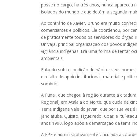
posse no cargo, há três anos, nunca apareceu n
isolados do mundo e que detém a segunda maior
Ao contrário de Xavier, Bruno era muito conhe
comerciantes e políticos. Ele coordenou, por ce
de praticamente todos os servidores do órgão in
Univaja, principal organização dos povos indígen
vigilância indígenas. Era uma forma de tentar o
ambientais.
Falando sob a condição de não ter seus nomes 
e a falta de apoio institucional, material e polít
sombrio.
A Funai, que chegou à região durante a ditadu
Regional) em Atalaia do Norte, que cuida de cin
Terra Indígena Vale do Javari, que por sua vez é 
Jandiatuba, Quixito, Figueiredo, Coari e Ituí-Ita
anos 1990, logo após a demarcação da terra in
A FPE é administrativamente vinculada à coorde