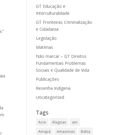
GT Educação e
Interculturalidade
GT Fronteiras Criminalização
e Cidadania
i.”
Legislação
Matérias
Não marcar – GT Direitos
Fundamentais Problemas
Sociais e Qualidade de Vida
aia
Publicações
Resenha Indígena
Uncategorized
da
Tags
ram
Acre
Alagoas
am
Amapá
Amazonas
Bahia
u