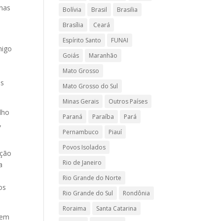
enas
Bolívia
Brasil
Brasilia
Brasília
Ceará
Espírito Santo
FUNAI
migo
Goiás
Maranhão
Mato Grosso
es
Mato Grosso do Sul
Minas Gerais
Outros Países
lho
Paraná
Paraíba
Pará
,
Pernambuco
Piauí
Povos Isolados
ação
Rio de Janeiro
a
Rio Grande do Norte
os
Rio Grande do Sul
Rondônia
Roraima
Santa Catarina
 em