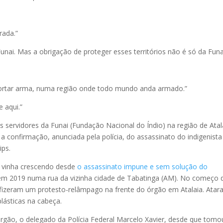
rada.”
unai. Mas a obrigação de proteger esses territórios não é só da Funa
ortar arma, numa região onde todo mundo anda armado.”
 aqui.”
s servidores da Funai (Fundação Nacional do Índio) na região de Atal
confirmação, anunciada pela polícia, do assassinato do indigenista
ips.
 vinha crescendo desde
o assassinato impune e sem solução do
 em 2019 numa rua da vizinha cidade de Tabatinga (AM). No começo 
s fizeram um protesto-relâmpago na frente do órgão em Atalaia. Ata
lásticas na cabeça.
órgão, o delegado da Polícia Federal Marcelo Xavier, desde que tomo