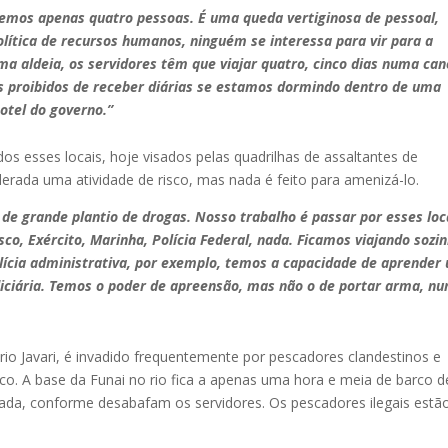
temos apenas quatro pessoas. É uma queda vertiginosa de pessoal,
política de recursos humanos, ninguém se interessa para vir para a
ma aldeia, os servidores têm que viajar quatro, cinco dias numa ca
s proibidos de receber diárias se estamos dormindo dentro de uma
otel do governo.”
s esses locais, hoje visados pelas quadrilhas de assaltantes de
iderada uma atividade de risco, mas nada é feito para amenizá-lo.
 de grande plantio de drogas. Nosso trabalho é passar por esses loc
, Exército, Marinha, Polícia Federal, nada. Ficamos viajando sozi
lícia administrativa, por exemplo, temos a capacidade de aprender
diciária. Temos o poder de apreensão, mas não o de portar arma, n
ório Javari, é invadido frequentemente por pescadores clandestinos e
co. A base da Funai no rio fica a apenas uma hora e meia de barco d
nada, conforme desabafam os servidores. Os pescadores ilegais estã