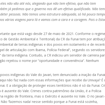
 eles não vão até nós, alegando que não tem efetivo, que não tem
mbém já pedimos que o governo nos dê um efetivo qualificado. Não te
de deter pessoas. Não temos uma estrutura adequada, só há pouco temp
mos várias viagens para lá e vamos com a cara e a coragem. Pois o Est
ortante que está vago desde 27 de maio de 2021. Conforme o regim
iço de Gestão Ambiental e Territorial) da CR da Funai tem por atribuiç
ambiental de terras indígenas e dos povos em isolamento e de recent
pel de articulação com Ibama, Polícia Federal”, segundo os servidore
o” da terra indígena. Contudo, a CR indicou um servidor de carreira pa
gão rejeitou o nome por “oportunidade e conveniência”. Nenhum
de povos indígenas do Vale do Javari, tem denunciado a inação da Funa
i aqui não faz nada com essas informações que recebe da Univaja? É
nai. E a obrigação de proteger esses territórios não é só da Funai. C
é ausente do Vale. Crimes contra patrimônio da União, é a Polícia
na região de fronteira, mas o Exército é ausente no Vale. O rio Javari
? Não ‘fazemos nada’ nesse sentido porque a Funai está sozinha,