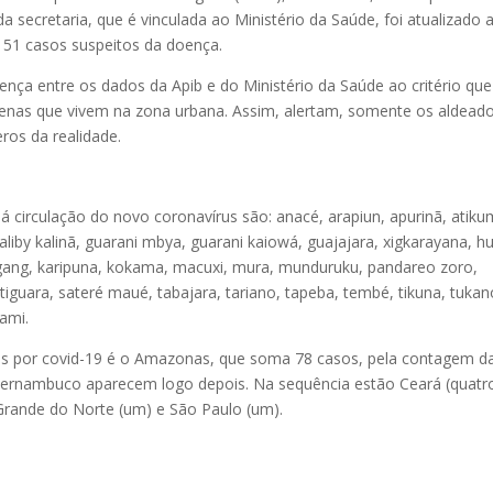
a secretaria, que é vinculada ao Ministério da Saúde, foi atualizado 
 151 casos suspeitos da doença.
rença entre os dados da Apib e do Ministério da Saúde ao critério que
genas que vivem na zona urbana. Assim, alertam, somente os aldead
ros da realidade.
 circulação do novo coronavírus são: anacé, arapiun, apurinã, atiku
 galiby kalinã, guarani mbya, guarani kaiowá, guajajara, xigkarayana, hu
kaingang, karipuna, kokama, macuxi, mura, munduruku, pandareo zoro,
otiguara, sateré maué, tabajara, tariano, tapeba, tembé, tikuna, tukan
ami.
as por covid-19 é o Amazonas, que soma 78 casos, pela contagem d
Pernambuco aparecem logo depois. Na sequência estão Ceará (quatro
Grande do Norte (um) e São Paulo (um).