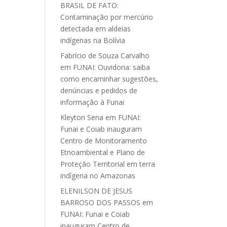
BRASIL DE FATO:
Contaminação por mercúrio
detectada em aldeias
indígenas na Bolívia
Fabrício de Souza Carvalho
em
FUNAI: Ouvidoria: saiba
como encaminhar sugestões,
denúncias e pedidos de
informação à Funai
Kleyton Sena
em
FUNAI:
Funai e Coiab inauguram
Centro de Monitoramento
Etnoambiental e Plano de
Proteção Territorial em terra
indígena no Amazonas
ELENILSON DE JESUS
BARROSO DOS PASSOS
em
FUNAI: Funai e Coiab
inauguram Centro de