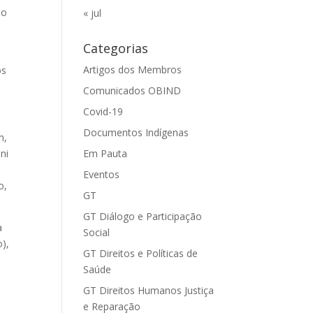
ao
« jul
Categorias
Artigos dos Membros
os
Comunicados OBIND
Covid-19
Documentos Indígenas
m,
ni
Em Pauta
Eventos
o,
GT
GT Diálogo e Participação
a
Social
),
GT Direitos e Políticas de
Saúde
GT Direitos Humanos Justiça
e Reparação