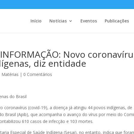
Início
Notícias
Eventos
Publicações
INFORMAÇÃO: Novo coronavíru
dígenas, diz entidade
,
Matérias
|
0 Comentários
enas do Brasil
 coronavírus (covid-19), a doença já atingiu 44 povos indígenas, de
do Brasil (Apib), que acompanha o avanço do vírus por meio do Comi
ontabilizou 610 casos de infecção e 103 mortes.
aria Especial de Saúde Indígena (Sesai), no entanto, indica que fora