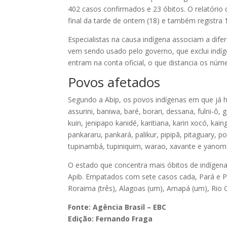
402 casos confirmados e 23 óbitos. O relatório d
final da tarde de ontem (18) e também registra
Especialistas na causa indígena associam a dife
vem sendo usado pelo governo, que exclui indí
entram na conta oficial, o que distancia os núme
Povos afetados
Segundo a Abip, os povos indígenas em que já há
assurini, baniwa, baré, borari, dessana, fulni-ô,
kuin, jenipapo kanidé, karitiana, kariri xocó, 
pankararu, pankará, palikur, pipipã, pitaguary, p
tupinambá, tupiniquim, warao, xavante e yanom
O estado que concentra mais óbitos de indígen
Apib. Empatados com sete casos cada, Pará e 
Roraima (três), Alagoas (um), Amapá (um), Rio 
Fonte: Agência Brasil – EBC
Edição: Fernando Fraga