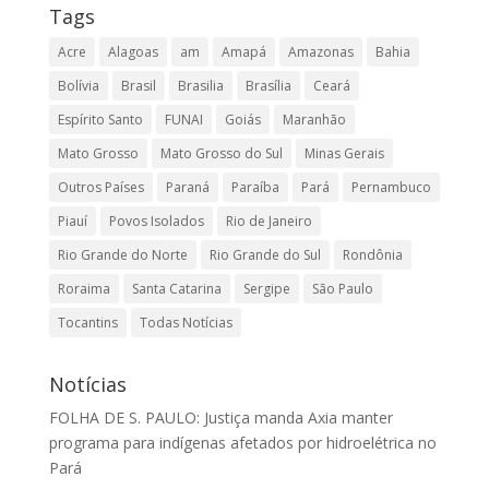
Tags
Acre
Alagoas
am
Amapá
Amazonas
Bahia
Bolívia
Brasil
Brasilia
Brasília
Ceará
Espírito Santo
FUNAI
Goiás
Maranhão
Mato Grosso
Mato Grosso do Sul
Minas Gerais
Outros Países
Paraná
Paraíba
Pará
Pernambuco
Piauí
Povos Isolados
Rio de Janeiro
Rio Grande do Norte
Rio Grande do Sul
Rondônia
Roraima
Santa Catarina
Sergipe
São Paulo
Tocantins
Todas Notícias
Notícias
FOLHA DE S. PAULO: Justiça manda Axia manter
programa para indígenas afetados por hidroelétrica no
Pará