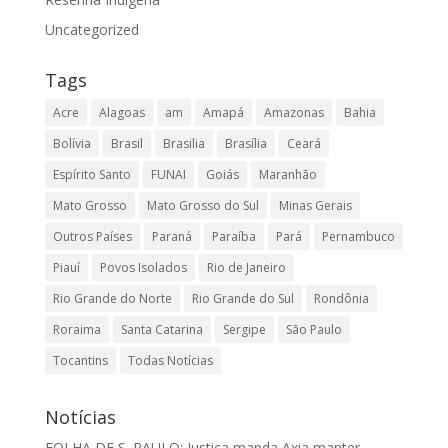
Uncategorized
Tags
Acre
Alagoas
am
Amapá
Amazonas
Bahia
Bolívia
Brasil
Brasilia
Brasília
Ceará
Espírito Santo
FUNAI
Goiás
Maranhão
Mato Grosso
Mato Grosso do Sul
Minas Gerais
Outros Países
Paraná
Paraíba
Pará
Pernambuco
Piauí
Povos Isolados
Rio de Janeiro
Rio Grande do Norte
Rio Grande do Sul
Rondônia
Roraima
Santa Catarina
Sergipe
São Paulo
Tocantins
Todas Notícias
Notícias
FOLHA DE S. PAULO: Justiça manda Axia manter