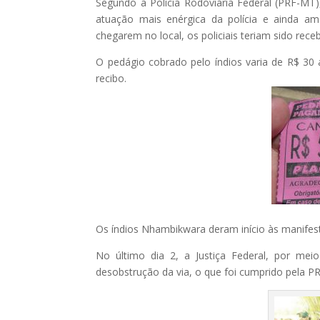
Segundo a Polícia Rodoviária Federal (PRF-MT
atuação mais enérgica da polícia e ainda 
chegarem no local, os policiais teriam sido rece
O pedágio cobrado pelo índios varia de R$ 30
recibo.
Os índios Nhambikwara deram início às manife
No último dia 2, a Justiça Federal, por mei
desobstrução da via, o que foi cumprido pela PR