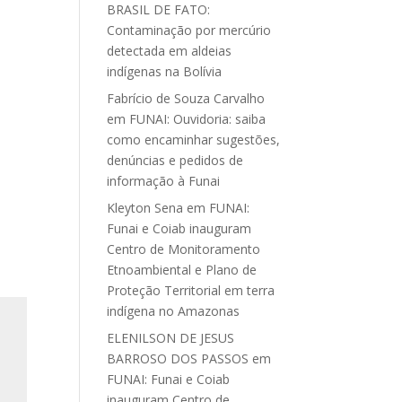
BRASIL DE FATO:
Contaminação por mercúrio
detectada em aldeias
indígenas na Bolívia
Fabrício de Souza Carvalho
em
FUNAI: Ouvidoria: saiba
como encaminhar sugestões,
denúncias e pedidos de
informação à Funai
Kleyton Sena
em
FUNAI:
Funai e Coiab inauguram
Centro de Monitoramento
Etnoambiental e Plano de
Proteção Territorial em terra
indígena no Amazonas
ELENILSON DE JESUS
BARROSO DOS PASSOS
em
FUNAI: Funai e Coiab
inauguram Centro de