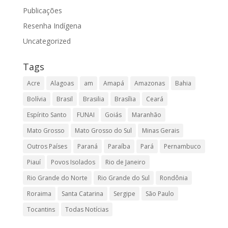
Publicações
Resenha Indígena
Uncategorized
Tags
Acre
Alagoas
am
Amapá
Amazonas
Bahia
Bolívia
Brasil
Brasilia
Brasília
Ceará
Espírito Santo
FUNAI
Goiás
Maranhão
Mato Grosso
Mato Grosso do Sul
Minas Gerais
Outros Países
Paraná
Paraíba
Pará
Pernambuco
Piauí
Povos Isolados
Rio de Janeiro
Rio Grande do Norte
Rio Grande do Sul
Rondônia
Roraima
Santa Catarina
Sergipe
São Paulo
Tocantins
Todas Notícias